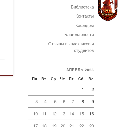
те
Библиотека
еко-
Контакты
Кафедры
стие
Благодарности
Telegram
Отзывы выпускников и
а
студентов
АПРЕЛЬ 2023
ехов
Пн
Вт
Ср
Чт
Пт
Сб
Вс
1
2
3
4
5
6
7
8
9
10
11
12
13
14
15
16
17
18
19
20
21
22
23