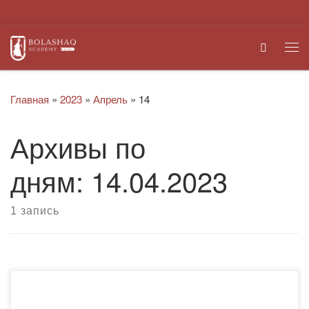
Перейти к содержимому
Search
Ме
Главная
»
2023
»
Апрель
»
14
Архивы по
дням:
14.04.2023
1 запись