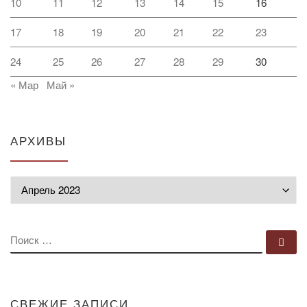
10
11
12
13
14
15
16
17
18
19
20
21
22
23
24
25
26
27
28
29
30
« Мар
Май »
АРХИВЫ
Архивы
ПОИСК
По
СВЕЖИЕ ЗАПИСИ