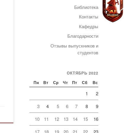
ен
Библиотека
Контакты
Кафедры
Благодарности
ор
Telegram
ие
Отзывы выпускников и
егі
студентов
ОКТЯБРЬ 2022
Пн
Вт
Ср
Чт
Пт
Сб
Вс
1
2
урс
3
4
5
6
7
8
9
10
11
12
13
14
15
16
17
18
19
20
21
22
23