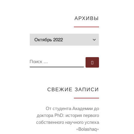
АРХИВЫ
Архивы
ПОИСК
Поиск …
СВЕЖИЕ ЗАПИСИ
От студента Академии до
доктора PhD: история первого
собственного научного успеха
«Bolashaq»