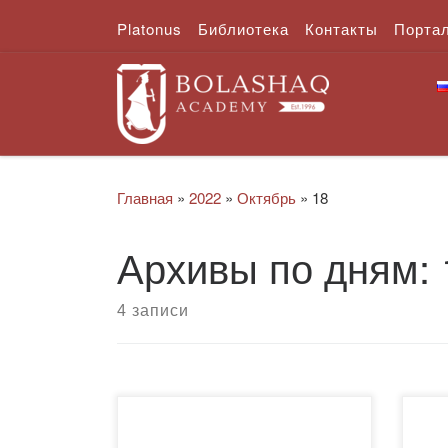
Platonus
Библиотека
Контакты
Порта
Перейти к содержимому
Главная
»
2022
»
Октябрь
»
18
Архивы по дням:
4 записи
Шевякова А.Л. , к.э.н., доцент
Ынт