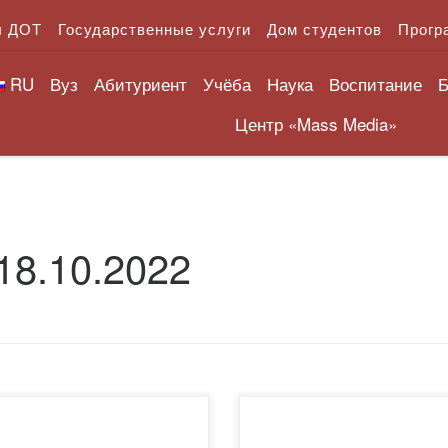
л ДОТ
Государственные услуги
Дом студентов
Прогр
RU
Вуз
Абитуриент
Учёба
Наука
Воспитание
Б
Центр «Mass Media»
18.10.2022
ымақтастық туралы келісім-
17.10.2022 ж. «Bolashaq»