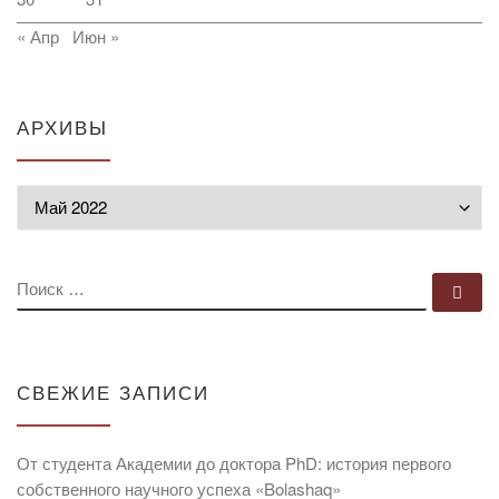
« Апр
Июн »
АРХИВЫ
Архивы
ПОИСК
По
СВЕЖИЕ ЗАПИСИ
От студента Академии до доктора PhD: история первого
собственного научного успеха «Bolashaq»