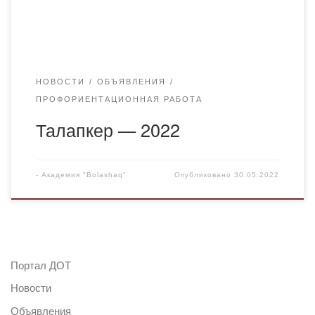
мамандандырылған аккредитациядан өткен, алдыңғы
қатарлы және 25 жылдық тарихи дамуды еңсерген
сапалы білім […]
НОВОСТИ
ОБЪЯВЛЕНИЯ
ПРОФОРИЕНТАЦИОННАЯ РАБОТА
Талапкер — 2022
-
Академия "Bolashaq"
Опубликовано
30.05.2022
Портал ДОТ
Новости
Объявления