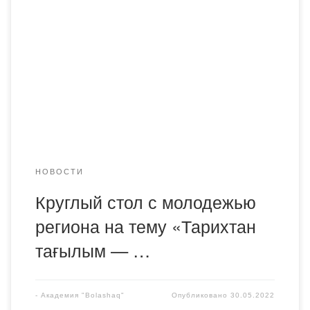
Карагандинской области проведен круглый стол с
молодежью региона на тему «Тарихтан тағылым —
өткенге тағзым», посвященный Дню памяти жертв
политических репрессий и голода. В данной встрече в
качестве спикера принял участие заведующий кафедрой
общеобразовательных дисциплин академии «Bolashaq»,
кандидат исторических наук, доцент Касенов Еламан
Балтабаевич.
НОВОСТИ
Круглый стол с молодежью
региона на тему «Тарихтан
тағылым — …
-
Академия "Bolashaq"
Опубликовано
30.05.2022