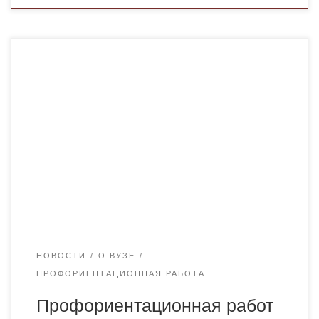
30 мая 2022 года была
проведена профориентационная работа в
Карагандинском областном
высшем сестренском колледже в Факультете Фармация.
Проводили проф работу: Заведующий
кафедры фарм дисциплин- Султанов А.К
,старший преподаватель Темиреева К.С и студенты 3
курса Фм-19-2 Кабдолла А.М, Картабаева Г.И. и Асанова
Г.К. Слушателями были преподаватели и студенты
выпускных групп фарм факультета. Студенты получили
ответы на интересующие их вопросы по поступлению в
Академию.
НОВОСТИ
О ВУЗЕ
ПРОФОРИЕНТАЦИОННАЯ РАБОТА
Профориентационная работ