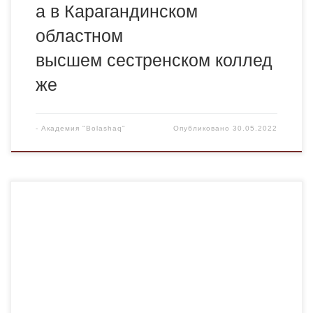
а в Карагандинском
областном
высшем сестренском коллед
же
-
Академия "Bolashaq"
Опубликовано
30.05.2022
Құрметті жас талапкер! Сіздерді Қарағанды қаласының
«Bolashaq» Академиясы оқуға шақырады.
Академияның тарихы 1995 жылдан бастау алады.
Бүгінде «Bolashaq» академиясы тек орталық өңірге ғана
емес, барлық республикаға, алыс-жақын шет
мемлекеттерге танымал, 22.01.2025ж. дейінгі
жарамдылығы бар институционалдық және