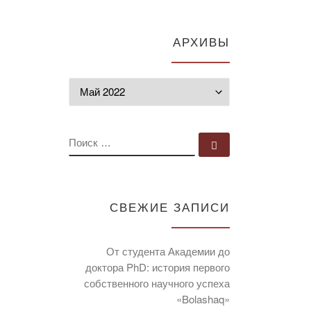
АРХИВЫ
Архивы
ПОИСК
Поиск …
СВЕЖИЕ ЗАПИСИ
От студента Академии до
доктора PhD: история первого
собственного научного успеха
«Bolashaq»