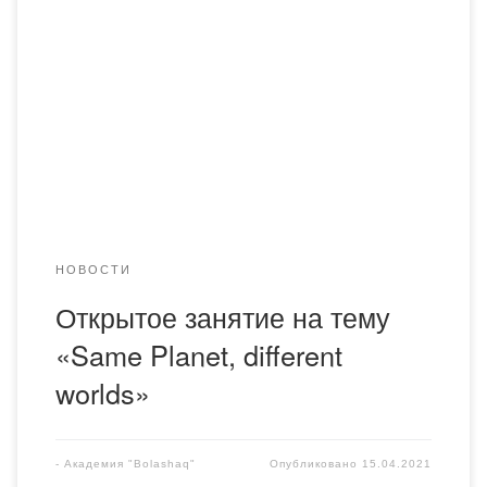
иностранных языков является обучение их
продуктивным видам речевой деятельности и
стратегиям их организации. Уже на первом курсе
студентов учат вести диалог и монолог на
разнообразные темы: учебные, профессиональные,
общие, при этом общаться без предварительной
подготовки, стараясь не допускать грамматических
ошибок, что соответствует положениям […]
НОВОСТИ
Открытое занятие на тему
«Same Planet, different
worlds»
-
Академия "Bolashaq"
Опубликовано
15.04.2021