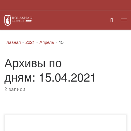
Перейти к содержимому
Search
Ме
Главная
»
2021
»
Апрель
»
15
Архивы по
дням:
15.04.2021
2 записи
Важным элементом в подготовке будущих учителей двух