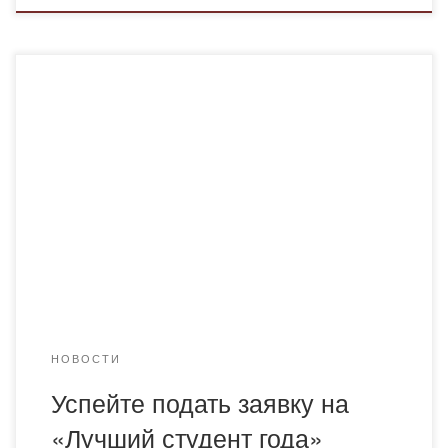
УВАЖАЕМЫЕ СТУДЕНТЫ!Мы рады сообщить вам, что
прием заявок на публикацию в третьем номере книжной
коллекции студентов стран содружество независимых
государств «Лучший студент СНГ» 2021 года,
запущенной в рамках международного проекта «Лучший
студент», организованного Международной
ассоциацией студентов (Казахстан, Нур- Султан) при
поддержке Объединением юридических лиц в форме
ассоциации «Общенациональное движение «Бобек» […]
НОВОСТИ
Успейте подать заявку на
«Лучший студент года»