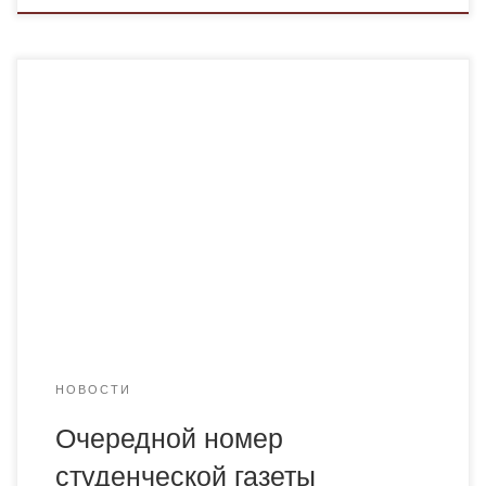
Дорогие друзья! Представляем вашему вниманию
очередной номер студенческой газеты «ЛиМоНаД». 17
ноября весь земной шар празднует замечательный
праздник — Международный день студентов. Наш
Bolashaq в этом году отметил свой 25-летний юбилей. И
не было бы этого замечательного события, если бы не
ЕГО ВЕЛИЧЕСТВО СТУДЕНТ! То есть — ВАС! Мы
напоминаем, […]
НОВОСТИ
Очередной номер
студенческой газеты