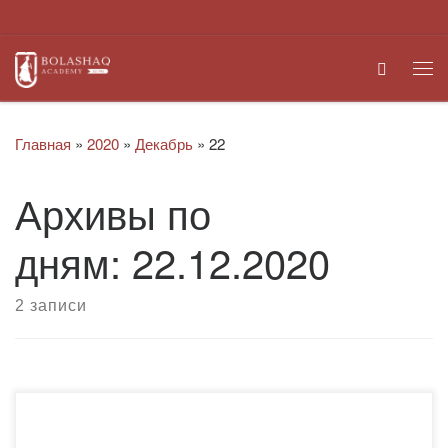
Перейти к содержимому
Search
Ме
Главная
»
2020
»
Декабрь
»
22
Архивы по
дням:
22.12.2020
2 записи
22 декабря 2020 года в режиме онлайн проректор по