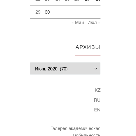
29
30
« Май
Июл »
АРХИВЫ
Архивы
KZ
RU
EN
Галерея академическая
мобильность