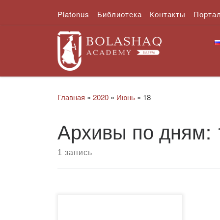
Platonus
Библиотека
Контакты
Порта
Перейти к содержимому
Главная
»
2020
»
Июнь
»
18
Архивы по дням:
1 запись
Об Ахико в Казахстане говорят,