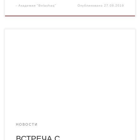
-
Академия "Bolashaq"
Опубликовано
27.08.2019
​22 августа 2019 года в академии «Bolashaq» состоялась
встреча с профессором Gareth J. Dyke из
Великобритании, результатом которой стало подписание
договора о сотрудничестве. В рамках соглашения были
организованы круглые столы и очные семинары,
разработано несколько эксклюзивных онлайн-курсов,
проведено определенное количество практических
занятий для студентов очного и очно-дистанционного
отделения по академическому […]
НОВОСТИ
ВСТРЕЧА С