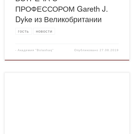
ПРОФЕССОРОМ Gareth J.
Dyke из Великобритании
гость
новости
-
Академия "Bolashaq"
Опубликовано
27.08.2019
​В целях привлечения зарубежного партнерства и
профориентации 23 августа 2019 года состоялась
встреча старшеклассников и учителей школ и колледжей
города Караганды и области с ректором Академии
«Bolashaq» профессором Менлибаевым Куралбаем
Несипбековичем, в ходе которой гости вуза узнали о
преимуществах обучения в данном вузе, а также о