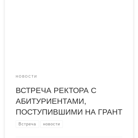
Несипбековича и профессорско-преподавательского
состава с абитуриентами, поступившими на грант в
академию «Bolashaq». Абитуриентами были выбраны
образовательные программы педагогического
направления – это педагогика и психология, педагогика
и методика начального обучения, дошкольное обучение
и воспитание. Этот факт очень радует, поскольку
педагог является одной из самых социально […]
НОВОСТИ
ВСТРЕЧА РЕКТОРА С
АБИТУРИЕНТАМИ,
ПОСТУПИВШИМИ НА ГРАНТ
Встреча
новости