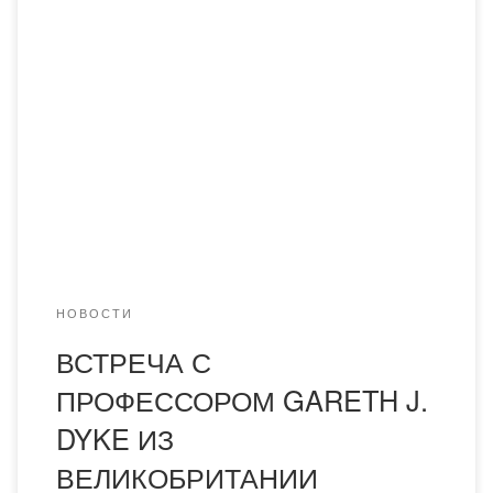
22 августа 2019 года в академии «Bolashaq» состоялась
встреча с профессором Gareth J. Dyke из
Великобритании, результатом которой стало подписание
договора о сотрудничестве. В рамках соглашения были
организованы круглые столы и очные семинары,
разработано несколько эксклюзивных онлайн-курсов,
проведено определенное количество практических
занятий для студентов очного и очно-дистанционного
отделения по академическому […]
НОВОСТИ
ВСТРЕЧА С
ПРОФЕССОРОМ GARETH J.
DYKE ИЗ
ВЕЛИКОБРИТАНИИ