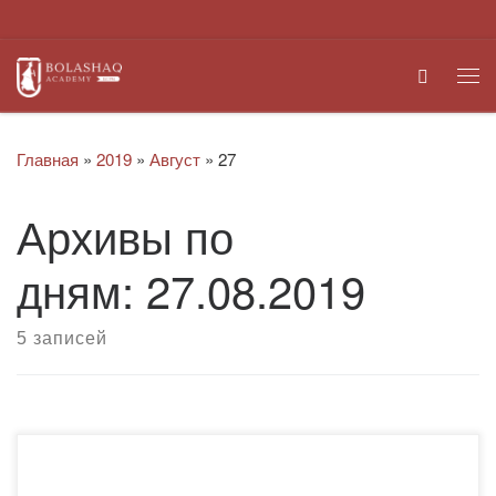
Перейти к содержимому
Search
Ме
Главная
»
2019
»
Август
»
27
Архивы по
дням:
27.08.2019
5 записей
5 августа прошла встреча ректора Куралбая