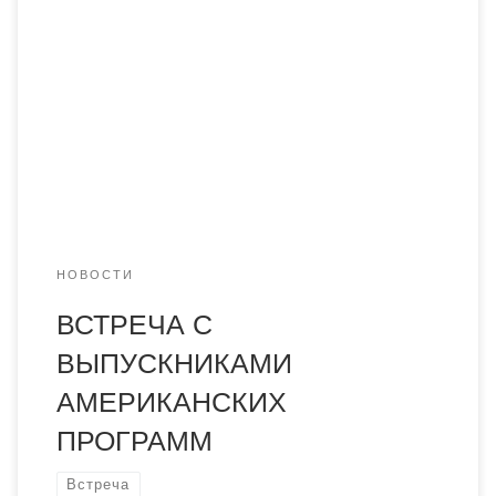
американских программ) состоялась 7 февраля 2019
года в ресторане Vecchio Baule . На встрече
присутствовали господин Теодор Линг — заместитель
главы дипломатической миссии США в Казахстане,
пресс-атташе Посольства США Шон Бода, Жанна
Токтарова — координатор выпускников американских
программ и другие. Академию «Болашақ» на
мероприятии представила […]
НОВОСТИ
ВСТРЕЧА С
ВЫПУСКНИКАМИ
АМЕРИКАНСКИХ
ПРОГРАММ
Встреча