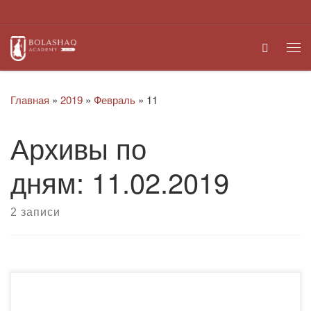
Перейти к содержимому
Search
Ме
Главная
»
2019
»
Февраль
»
11
Архивы по
дням:
11.02.2019
2 записи
Очередная встреча с alumni (выпускниками