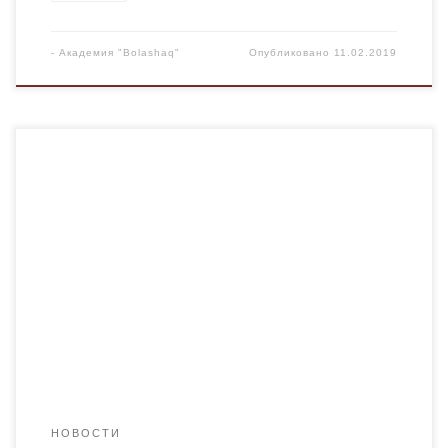
-
Академия "Bolashaq"
Опубликовано
11.02.2019
10 февраля 1934 года «населенный пункт, возникший на
территории строительства государственного треста по
эксплуатации Карагандинского каменноугольного
бассейна» был преобразован в город Караганду. ​​​ Ещё в
XIX веке на месте города не было ничего. Существует
легенда, что в 1833 году мальчик-пастух Аппак Байжанов
нашёл уголь. В конце XIX века началась добыча […]
НОВОСТИ