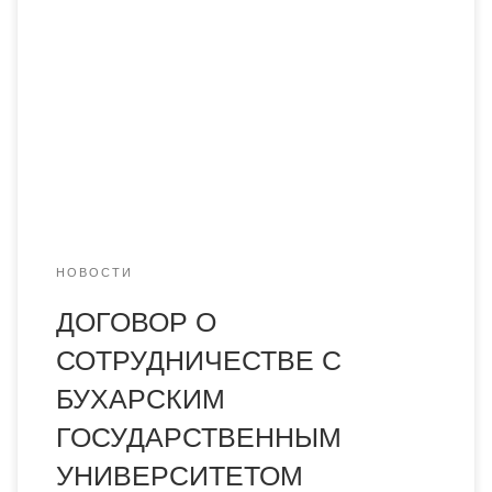
подписания договора о сотрудничестве с Бухарским
государственным университетом (Узбекистан) В начале
января ректор Академии «Болашақ» профессор
Менлибаев К.Н. посетил Бухарский государственный
университет в Узбекистане. Цель визита: укрепление
международных связей с вузом Узбекистана.В ходе
встречи были подписан договор о сотрудничестве в
сфере образования и […]
НОВОСТИ
ДОГОВОР О
СОТРУДНИЧЕСТВЕ С
БУХАРСКИМ
ГОСУДАРСТВЕННЫМ
УНИВЕРСИТЕТОМ