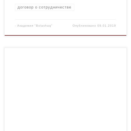
договор о сотрудничестве
-
Академия "Bolashaq"
Опубликовано
09.01.2019
С 4 по 5 января 2019 года в Карагандинской области
прошла областная олимпиада для школьников. В
качестве жюри от нашей академии были приглашены
заведующий кафедрой юридических дисциплин к.ю.н.,
профессор Кабжанов Акылбек Тайбулатович и
начальник отдела послевузовского обучения к.ю.н.,
доцент Серимов Елеужан Елемесович. ​Основными
целями и задачами данного мероприятия являются:
развитие […]