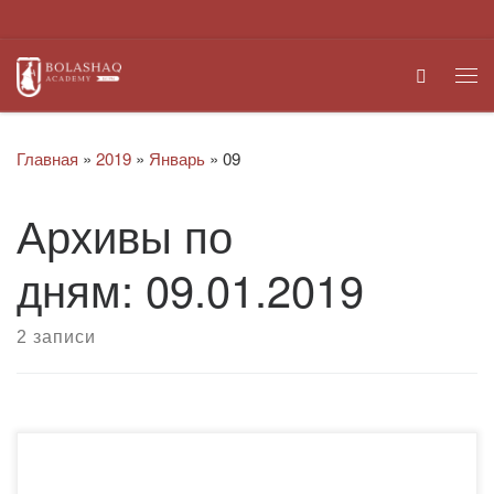
Перейти к содержимому
Search
Ме
Главная
»
2019
»
Январь
»
09
Архивы по
дням:
09.01.2019
2 записи
Новый 2019 год для Академии «Болашақ» начался с