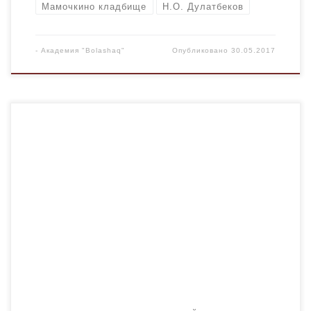
Мамочкино кладбище
Н.О. Дулатбеков
-
Академия "Bolashaq"
Опубликовано
30.05.2017
В газете «Казахстанская правда» от 29 мая 2017 года
вышла статья Н.О. Дулатбекова «Место скорби и
памяти». Дулатбеков Нурлан Орынбасарович Место
скорби и памяти // Казахстанская правда. – 2017. – 29
мая . – № 100. – С. 7. Со статьей можно ознакомиться в
прикрепленном файле. Прикрепленные файлы