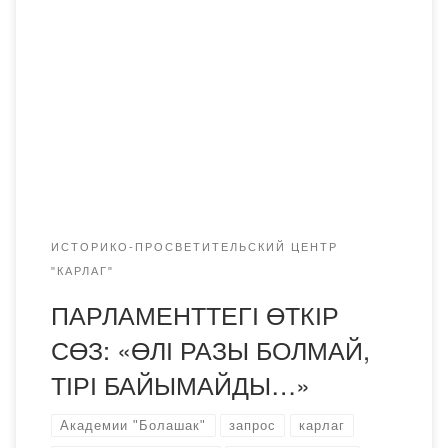
Завтра, 31 мая, в Республике Казахстан отмечается
горькая, но очень важная дата — День памяти жертв
политических репрессий и голода. В связи с этим
Караганду посетили послы разных стран, множество
жителей и гостей города побывали в музее Карлага. Не
остались в стороне и ученые Академии «Болашак». Так,
профессор, депутат мажилиса […]
ИСТОРИКО-ПРОСВЕТИТЕЛЬСКИЙ ЦЕНТР
"КАРЛАГ"
ПАРЛАМЕНТТЕГІ ӨТКІР
СӨЗ: «ӨЛІ РАЗЫ БОЛМАЙ,
ТІРІ БАЙЫМАЙДЫ…»
Академии "Болашак"
запрос
карлаг