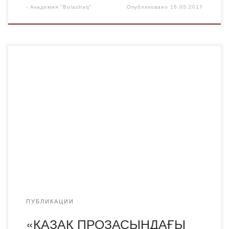
-
Академия "Bolashaq"
Опубликовано
16.05.2017
Для просмотра и скачивания монографии перейдите по
ссылке.
ПУБЛИКАЦИИ
«ҚАЗАҚ ПРОЗАСЫНДАҒЫ