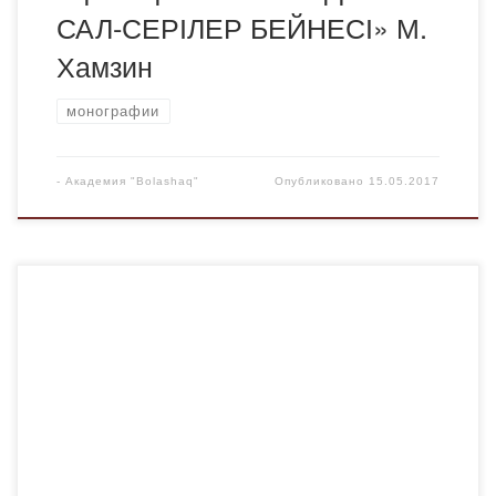
САЛ-СЕРІЛЕР БЕЙНЕСІ» М.
Хамзин
монографии
-
Академия "Bolashaq"
Опубликовано
15.05.2017
Для просмотра и скачивания монографии перейдите по
ссылке.