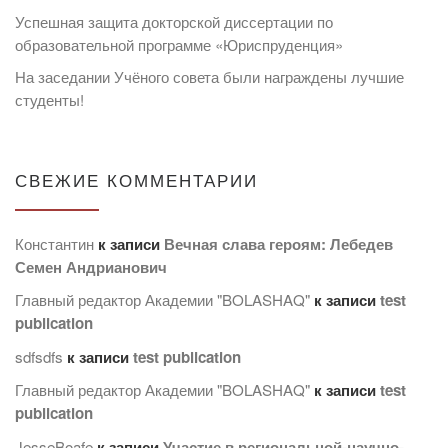
Успешная защита докторской диссертации по
образовательной программе «Юриспруденция»
На заседании Учёного совета были награждены лучшие
студенты!
СВЕЖИЕ КОММЕНТАРИИ
Константин
к записи
Вечная слава героям: Лебедев
Семен Андрианович
Главный редактор Академии "BOLASHAQ"
к записи
test
publication
sdfsdfs
к записи
test publication
Главный редактор Академии "BOLASHAQ"
к записи
test
publication
JesseBoafe
к записи
Участие в региональной-научно-