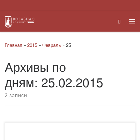
Перейти к содержимому
Search
Ме
Главная
»
2015
»
Февраль
»
25
Архивы по
дням:
25.02.2015
2 записи
Международный мультидисциплинарный научный