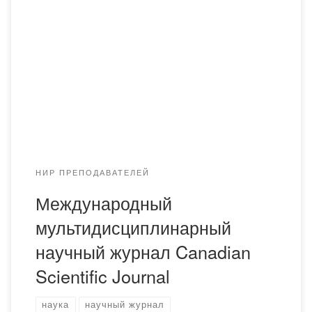
журнал Canadian Scientific Journal приглашает научное
сообщество к сотрудничеству и объявляет набор
материалов в следующий номер 2015 года. ​​Журнал
Canadian Scientific Journal (Montreal, Canada, ISSN:
0832-1329) является научным изданием, в котором
публикуются результаты исследований в разных
областях науки. Журнал Canadian Scientific Journal
издается в печатной и интернет […]
НИР ПРЕПОДАВАТЕЛЕЙ
Международный
мультидисциплинарный
научный журнал Canadian
Scientific Journal
наука
научный журнал