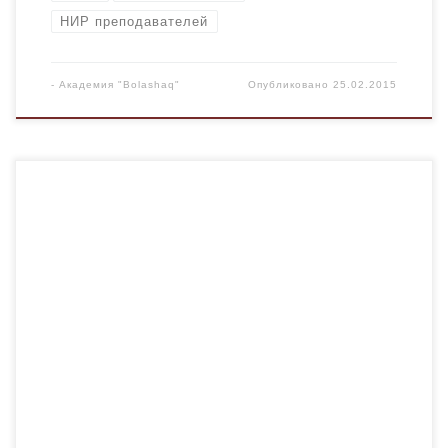
НИР преподавателей
-
Академия "Bolashaq"
Опубликовано
25.02.2015
Нам хотелось бы поделиться своими впечатлениями об
обучении в Турции. Мы в период с 15 сентября 2014
года по 20 января 2015 года в рамках академической
мобильности по программе «Мевлана» обучались по
специальности «Информационные системы» в
Университете «Ататюрк» город Эрзурум (Турция). Учеба
за рубежом, особенно в Турции, очень познавательна.
Каждый […]