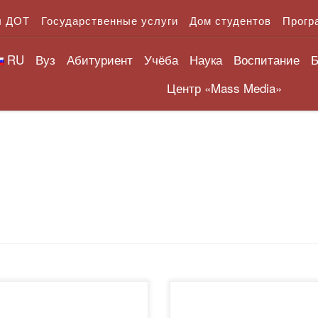
л ДОТ
Государственные услуги
Дом студентов
Прогр
RU
Вуз
Абитуриент
Учёба
Наука
Воспитание
Б
Центр «Mass Media»
ноября 2018 года ректор
21 ноября 2018 Статья Гла