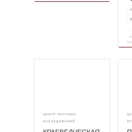
-
А
Оп
20 ноября 2018 года Научно-
Ста
исследовательский Центр
«Вз
«Руханият» Академии
мод
«Болашақ» совместно с
соз
Карагандинским областным
Каз
музеем изобразительного
ист
искусства в рамках реализации
год
ЦЕНТР НАУЧНЫХ
Ц
государственной программы
объ
ИССЛЕДОВАНИЙ
И
«Рухани жаңғыру» провели
мод
КРАЕВЕДЧЕСКАЯ
П