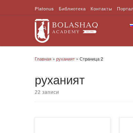
Platonus
Библиотека
Контакты
Порта
Перейти к содержимому
Главная
»
руханият
»
Страница 2
руханият
22 записи
29 ноября 2018 года в
23 