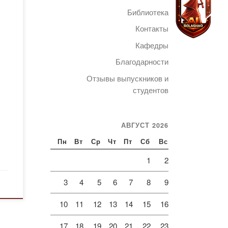
Библиотека
во –
мера
Контакты
тся
Кафедры
Благодарности
Telegram
о не
Отзывы выпускников и
В
студентов
ся
о
АВГУСТ 2026
Пн
Вт
Ср
Чт
Пт
Сб
Вс
1
2
3
4
5
6
7
8
9
10
11
12
13
14
15
16
17
18
19
20
21
22
23