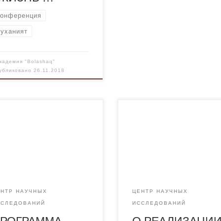
конференция
руханият
кадемия "Bolashaq"
убликовано
26.11.2018
тья Главы государства
гляд в будущее:
ернизация общественного
нания» ВВЕДЕНИЕ
ахстан вступил в новый
орический период. В этом
у своим Посланием я
ЕНТР НАУЧНЫХ
ЦЕНТР НАУЧНЫХ
явил о начале Третьей
ССЛЕДОВАНИЙ
ИССЛЕДОВАНИЙ
ернизации Казахстана. Так
РОГРАММА
О РЕАЛИЗАЦИ