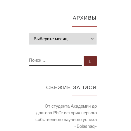
АРХИВЫ
Архивы
ПОИСК
Поиск …
СВЕЖИЕ ЗАПИСИ
От студента Академии до
доктора PhD: история первого
собственного научного успеха
«Bolashaq»