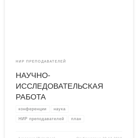
всех кафедрах выполнялись научно-исследовательские
работы, имеющие поисковый характер. По результатам
кафедральных научно-исследовательских работ
издаются учебно-методические разработки, статьи и
монографии. Одним из основных направлений
улучшения научно-исследовательской работы ППС […]
НИР ПРЕПОДАВАТЕЛЕЙ
НАУЧНО-
ИССЛЕДОВАТЕЛЬСКАЯ
РАБОТА
конференции
наука
НИР преподавателей
план