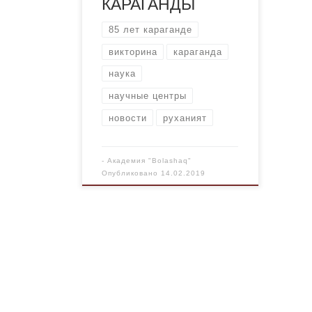
КАРАГАНДЫ
85 лет караганде
викторина
караганда
наука
научные центры
новости
руханият
-
Академия "Bolashaq"
Опубликовано
14.02.2019