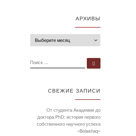
АРХИВЫ
Архивы
ПОИСК
Поиск …
СВЕЖИЕ ЗАПИСИ
От студента Академии до
доктора PhD: история первого
собственного научного успеха
«Bolashaq»