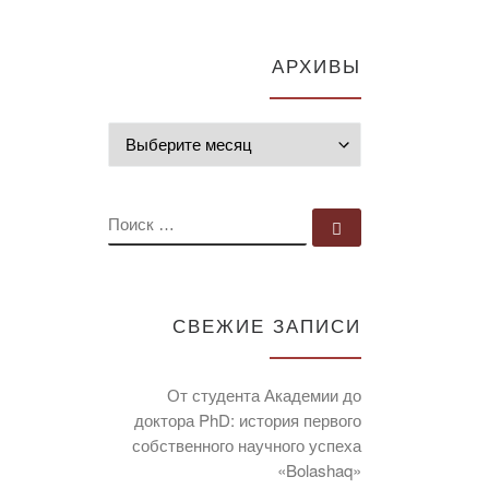
АРХИВЫ
Архивы
ПОИСК
Поиск …
СВЕЖИЕ ЗАПИСИ
От студента Академии до
доктора PhD: история первого
собственного научного успеха
«Bolashaq»