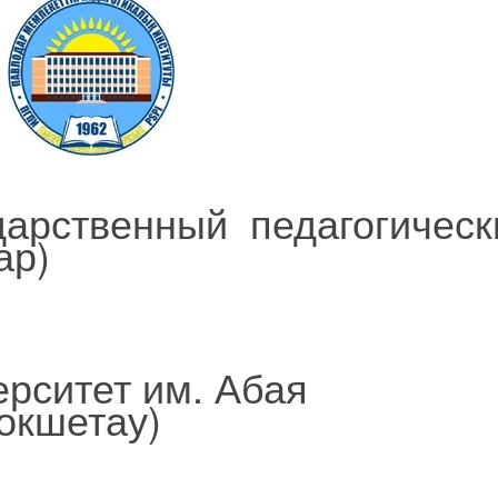
дарственный педагогическ
ар)
ерситет им. Абая
окшетау)