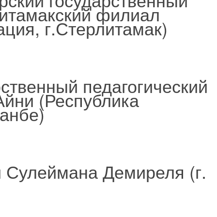
литамакский филиал
ция, г.Стерлитамак)
рственный педагогический
Айни (Республика
шанбе)
 Сулеймана Демиреля (г.