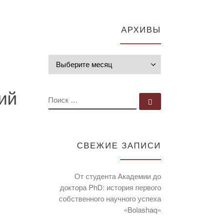
АРХИВЫ
Архивы
ий
ПОИСК
Поиск …
СВЕЖИЕ ЗАПИСИ
От студента Академии до
доктора PhD: история первого
собственного научного успеха
«Bolashaq»