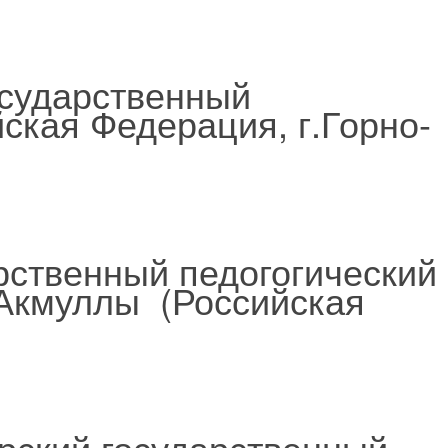
осударственный
ская Федерация, г.Горно-
рственный педогогический
.Акмуллы (Российская
ский государственный