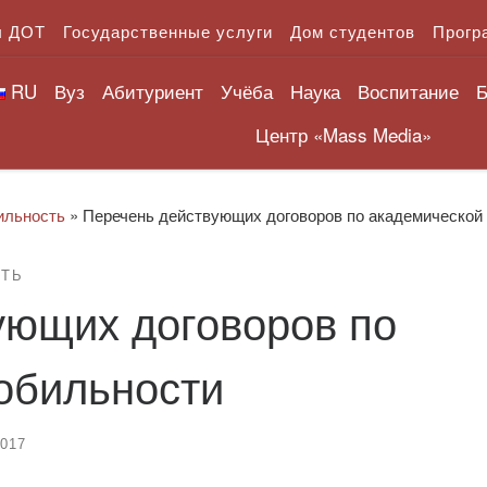
л ДОТ
Государственные услуги
Дом студентов
Прогр
RU
Вуз
Абитуриент
Учёба
Наука
Воспитание
Б
Центр «Mass Media»
ильность
»
Перечень действующих договоров по академической
СТЬ
ующих договоров по
обильности
2017