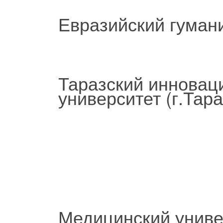
Евразийский гумани
Таразский инновац
университет (г.Тара
Медицинский универ