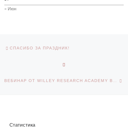
« Июн
Навигация по записям
Предыдущая запись
СПАСИБО ЗА ПРАЗДНИК!
ОБРАТНО К СПИСКУ З
С
ВЕБИНАР ОТ WILLEY RESEARCH ACADEMY В НАУЧНОМ КЛУБЕ «ЮНЫЙ ИССЛЕДОВАТЕЛЬ»
Статистика