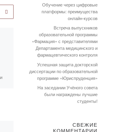
Обучение через цифровые
платформы: преимущества
онлайн-курсов
Встреча выпускников
образовательной программы
Опубликовано
«Фармация» с представителями
12.12.2022
Департамента медицинского и
Кураторский час
фармацевтического контроля
на тему:
Успешная защита докторской
«Деятели Алаша
диссертации по образовательной
и независимый
и
программе «Юриспруденция»
о
Казахстан»
На заседании Учёного совета
были награждены лучшие
студенты!
12 декабря 2022 года
эдвайзеры кафедры
педагогики Байбекова
СВЕЖИЕ
В.А. и Мекадилова С.К.
КОММЕНТАРИИ