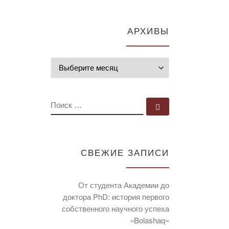
АРХИВЫ
Архивы
ПОИСК
Поиск …
СВЕЖИЕ ЗАПИСИ
От студента Академии до
доктора PhD: история первого
собственного научного успеха
«Bolashaq»