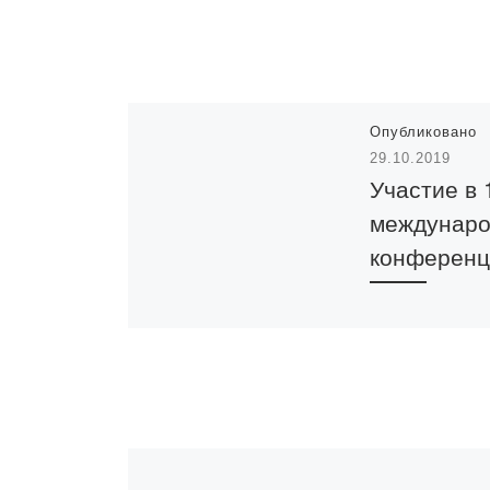
Опубликовано
29.10.2019
Участие в 
междунар
конференц
24-25 октября 2
в Алматы в
Университете 
состоялась 1-я
Международна
конференция н
«Teaching Forei