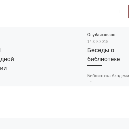
Опубликовано
14.09.2018
1
Беседы о
одной
библиотеке
ии
Библиотека Академи
«Болашак» ежегодн
019 года
проводит для
первокурсников
Сатбаева
ознакомительные
беседы. ​​Студенты
я
специальностей
а тему
«Юриспруденция»,
gn