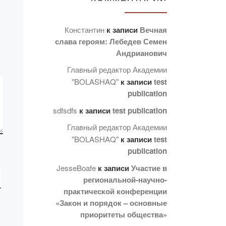
провели кураторский час
ия»,
со студентами групп
ПиП-19-2, ПиП-20-2,
Константин
к записи
Вечная
ПиП-22-2, ПМНО-20-2
»
слава героям: Лебедев Семен
[…]
Андрианович
Главный редактор Академии
"BOLASHAQ"
к записи
test
publication
sdfsdfs
к записи
test publication
Главный редактор Академии
"BOLASHAQ"
к записи
test
publication
JesseBoafe
к записи
Участие в
региональной-научно-
практической конференции
«Закон и порядок – основные
приоритеты общества»