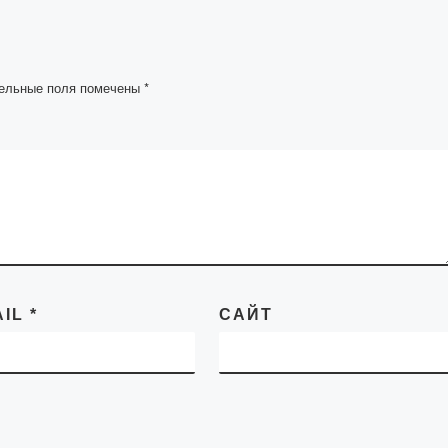
«Финансы», «Фармац
 era of
«Педагогика и
психология»,
«Иностранный язык
ельные поля помечены
*
познакомились со
структурой […]
AIL
*
САЙТ