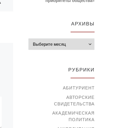
А
обучающихся по
приоритеты общества»
государственном
у
АРХИВЫ
образовательном
у заказу, с
Архивы
представителями
АО «Финансовый
центр»
РУБРИКИ
Министерства
науки и высшего
ми
АБИТУРИЕНТ
образования РК
ия
АВТОРСКИЕ
СВИДЕТЕЛЬСТВА
 К.
25 апреля 2023 года в
АКАДЕМИЧЕСКАЯ
10.00 ч. в Академии
[…]
ПОЛИТИКА
«Bolashaq» (г. Караганда
ул.Ерубаева, 16/6)