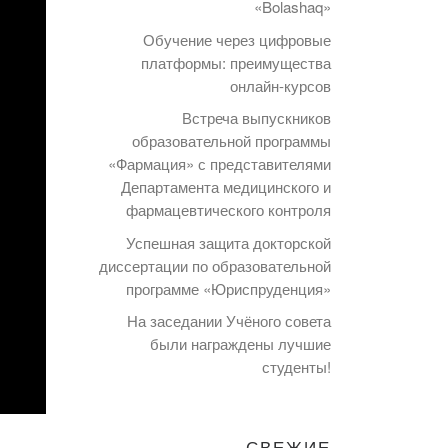
«Bolashaq»
Обучение через цифровые
платформы: преимущества
онлайн-курсов
Встреча выпускников
образовательной программы
«Фармация» с представителями
Департамента медицинского и
фармацевтического контроля
Успешная защита докторской
диссертации по образовательной
программе «Юриспруденция»
На заседании Учёного совета
были награждены лучшие
студенты!
СВЕЖИЕ