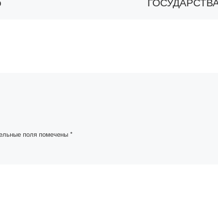
о
ГОСУДАРСТВ
ласти
КАСЫМ-
ЖОМАРТА
ТОКАЕВА
о-
ая группа
НАРОДУ
есурсного
КАЗАХСТАНА
динской
а встречу
 Академии
25 апреля Советом
оде
ветеранов академии
Bolashaq состоялась
ельные поля помечены
*
слания
встреча со студента
Академии по
ые
обсуждению Послан
ающиеся
Главы государства К.
Токаева народу
Казахстана «Новый 