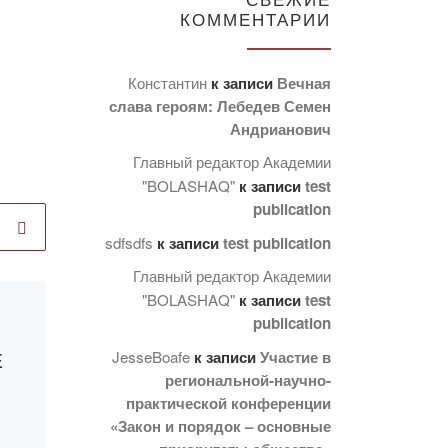
КОММЕНТАРИИ
Константин
к записи
Вечная
слава героям: Лебедев Семен
Андрианович
Главный редактор Академии
"BOLASHAQ"
к записи
test
publication
sdfsdfs
к записи
test publication
Главный редактор Академии
"BOLASHAQ"
к записи
test
Опубликовано
publication
05.04.2023
Е
Встреча
JesseBoafe
к записи
Участие в
региональной-научно-
выпускников
практической конференции
2023 года,
«Закон и порядок – основные