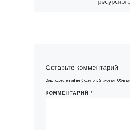
ресурсног
центра об
Информационн
пропагандистск
Молодежного р
центра Караган
области провел
со студентами
Оставьте комментарий
«Bolashaq».В х
встречи были
Ваш адрес email не будет опубликован.
Обязат
разъяснены По
Президента,
КОММЕНТАРИЙ
*
государственн
программы кас
[…]