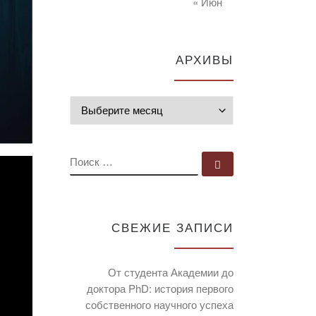
« Июн
АРХИВЫ
Архивы
ПОИСК
Поиск …
СВЕЖИЕ ЗАПИСИ
От студента Академии до
доктора PhD: история первого
собственного научного успеха