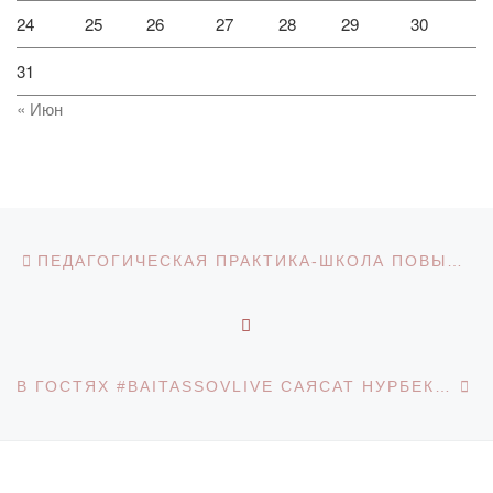
24
25
26
27
28
29
30
31
« Июн
Навигация по записям
Предыдущая запись
ПЕДАГОГИЧЕСКАЯ ПРАКТИКА-ШКОЛА ПОВЫШЕНИЯ КВАЛИФИКАЦИИ БУДУЩЕГО СПЕЦИАЛИСТА
ОБРАТНО К СПИСКУ З
С
В ГОСТЯХ #BAITASSOVLIVE САЯСАТ НУРБЕК – МИНИСТР НАУКИ И ВЫСШЕГО ОБРАЗОВАНИЯ РЕСПУБЛИКИ КАЗАХСТАН