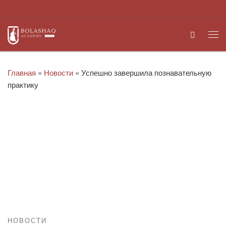
Перейти к содержимому
Search
Ме
Главная
»
Новости
»
Успешно завершила познавательную
практику
НОВОСТИ