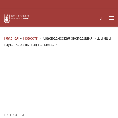
Перейти к содержимому
Search
Ме
Главная
»
Новости
»
Краеведческая экспедиция: «Шықшы
тауға, қарашы кең далама…»
НОВОСТИ