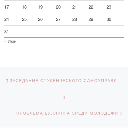
17
18
19
20
21
22
23
24
25
26
27
28
29
30
31
« Июн
Навигация по записям
Предыдущая запись
ЗАСЕДАНИЕ СТУДЕНЧЕСКОГО САМОУПРАВЛЕНИЯ КДМ
ОБРАТНО К СПИСКУ З
С
ПРОБЛЕМА БУЛЛИНГА СРЕДИ МОЛОДЕЖИ