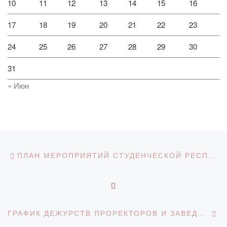
10
11
12
13
14
15
16
17
18
19
20
21
22
23
24
25
26
27
28
29
30
31
« Июн
Навигация по записям
Предыдущая запись
ПЛАН МЕРОПРИЯТИЙ СТУДЕНЧЕСКОЙ РЕСПУБЛИКИ “BOLASHAQ” (2021-22)
ОБРАТНО К СПИСКУ З
С
ГРАФИК ДЕЖУРСТВ ПРОРЕКТОРОВ И ЗАВЕДУЮЩИХ КАФЕДРАМИ В ДОМЕ СТУДЕНТОВ