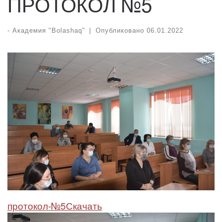
ПРОТОКОЛ №5
-
Академия "Bolashaq"
|
Опубликовано
06.01.2022
протокол-№5
Скачать