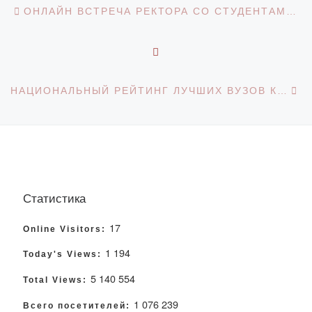
Навигация по записям
ОНЛАЙН ВСТРЕЧА РЕКТОРА СО СТУДЕНТАМИ 1 КУРСА
ОБРАТНО К СПИСКУ З
С
НАЦИОНАЛЬНЫЙ РЕЙТИНГ ЛУЧШИХ ВУЗОВ КАЗАХСТАНА-2020
Статистика
17
Online Visitors:
1 194
Today's Views:
5 140 554
Total Views:
1 076 239
Всего посетителей: