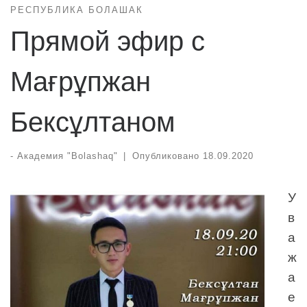
РЕСПУБЛИКА БОЛАШАК
Прямой эфир с
Мағрұпжан
Бексұлтаном
-
Академия "Bolashaq"
|
Опубликовано
18.09.2020
У
в
а
ж
а
е