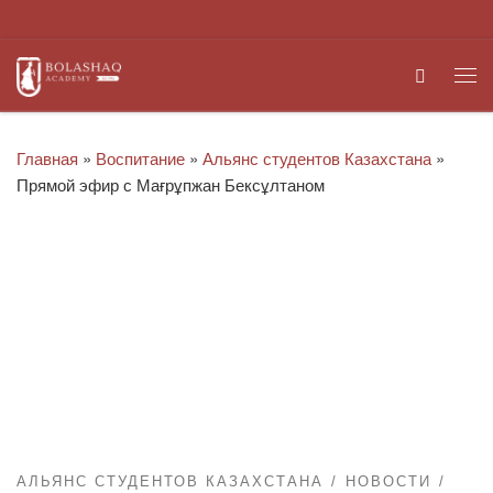
Перейти к содержимому
Search
Ме
Главная
»
Воспитание
»
Альянс студентов Казахстана
»
Прямой эфир с Мағрұпжан Бексұлтаном
АЛЬЯНС СТУДЕНТОВ КАЗАХСТАНА
НОВОСТИ