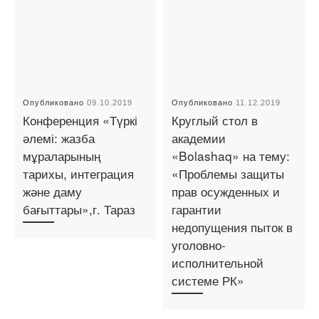
Опубликовано
09.10.2019
Опубликовано
11.12.2019
Конференция «Түркі
Круглый стол в
әлемі: жазба
академии
мұраларының
«Bolashaq» на тему:
тарихы, интеграция
«Проблемы защиты
және даму
прав осужденных и
бағыттары»,г. Тараз
гарантии
недопущения пыток в
уголовно-
исполнительной
системе РК»