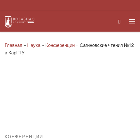
Перейти к содержимому
Search
Ме
Главная
»
Наука
»
Конференции
»
Сагиновские чтения №12
в КарГТУ
КОНФЕРЕНЦИИ