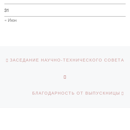
31
« Июн
Навигация по записям
Предыдущая запись
ЗАСЕДАНИЕ НАУЧНО-ТЕХНИЧЕСКОГО СОВЕТА
ОБРАТНО К СПИСКУ З
С
БЛАГОДАРНОСТЬ ОТ ВЫПУСКНИЦЫ