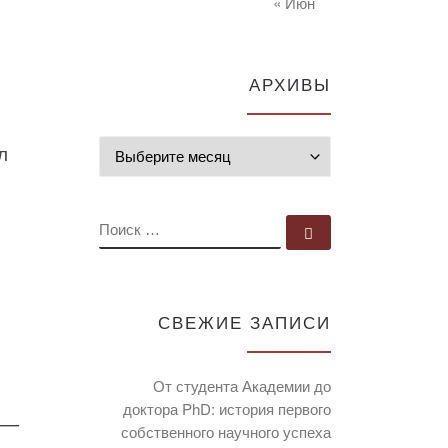
« Июн
АРХИВЫ
л
Архивы
ПОИСК
Поиск …
СВЕЖИЕ ЗАПИСИ
От студента Академии до
доктора PhD: история первого
 —
собственного научного успеха