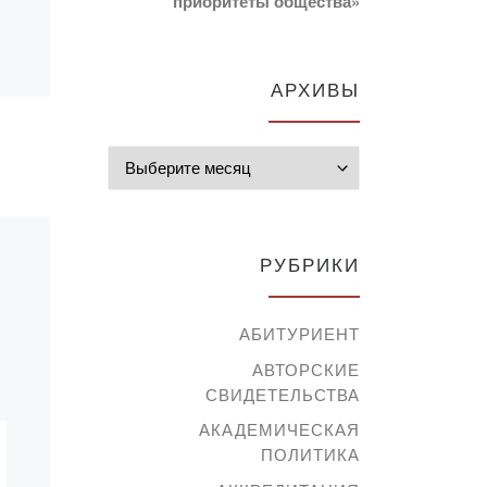
приоритеты общества»
«The Art of Public
Speaking»,
коллективный
АРХИВЫ
автор
естр
Архивы
им
РУБРИКИ
АБИТУРИЕНТ
АВТОРСКИЕ
СВИДЕТЕЛЬСТВА
АКАДЕМИЧЕСКАЯ
ПОЛИТИКА