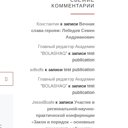
КОММЕНТАРИИ
Константин
к записи
Вечная
слава героям: Лебедев Семен
Андрианович
Главный редактор Академии
"BOLASHAQ"
к записи
test
publication
sdfsdfs
к записи
test publication
Главный редактор Академии
"BOLASHAQ"
к записи
test
publication
JesseBoafe
к записи
Участие в
Опубликовано
региональной-научно-
20.12.2019
практической конференции
Авторское
«Закон и порядок – основные
:
свидетельство: