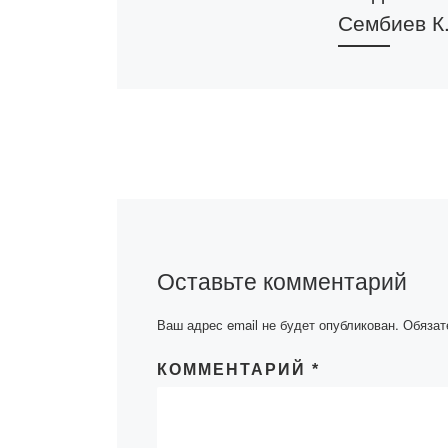
Сембиев К.
Свидетельство
внесении сведе
государственны
прав на объект
охраняемых ав
правом выдано
Сембиеву Курм
Закировичу и др
издание литера
Оставьте комментарий
[…]
Ваш адрес email не будет опубликован.
Обязат
КОММЕНТАРИЙ
*