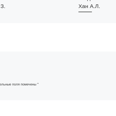
З.
Хан А.Л.
 о
Свидетельство о
ний в
внесении сведений в
й реестр
государственный ре
ы,
прав на объекты,
торским
охраняемых авторск
правом выдано Хан
ангазы
Александру
. на
Леонидовичу за
турного
разработку
дистанционной
образовательной
ельные поля помечены
*
программы […]