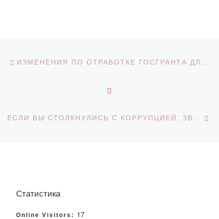
Навигация по записям
Предыдущая запись
ИЗМЕНЕНИЯ ПО ОТРАБОТКЕ ГОСГРАНТА ДЛЯ ВЫПУСКНИКОВ ВУЗОВ
ОБРАТНО К СПИСКУ З
С
ЕСЛИ ВЫ СТОЛКНУЛИСЬ С КОРРУПЦИЕЙ, ЗВОНИТЕ ПО ТЕЛЕФОНУ 1424
Статистика
17
Online Visitors: