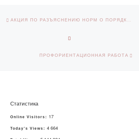
Навигация по записям
Предыдущая запись
АКЦИЯ ПО РАЗЪЯСНЕНИЮ НОРМ О ПОРЯДКЕ КОРРУПЦИОННЫХ РИСКОВ
ОБРАТНО К СПИСКУ З
С
ПРОФОРИЕНТАЦИОННАЯ РАБОТА
Статистика
17
Online Visitors:
4 664
Today's Views: