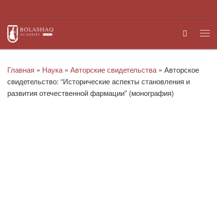
Перейти к содержимому
Search
Ме
Главная
»
Наука
»
Авторские свидетельства
»
Авторское
свидетельство: “Исторические аспекты становления и
развития отечественной фармации” (монография)