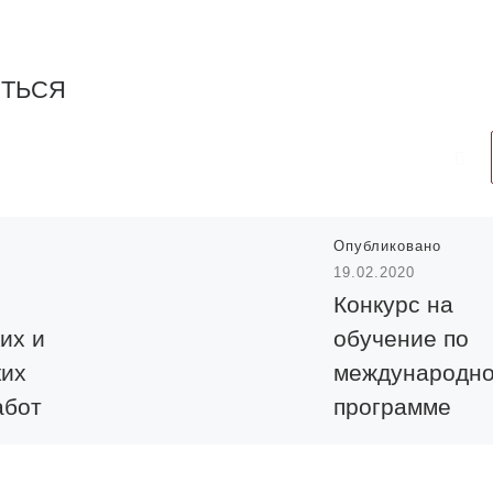
ИТЬСЯ
Опубликовано
19.02.2020
Конкурс на
их и
обучение по
ких
международн
абот
программе
обмена
студентов и
денты и