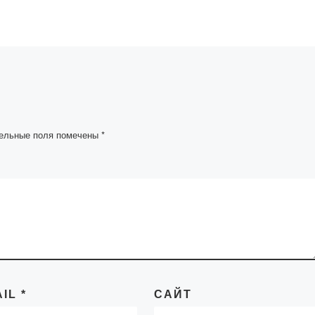
преподавател
с принять
«Mevlana»
урсе
аучных
«Mevlana» халықар
се
студенттер мен
могут
оқытушылар алмасу
тие […]
бағдарламасы бойы
ельные поля помечены
*
оқуға
БАЙҚАУжарияланад
Объявляется КОНК
на обучение по
международной
программе обмена
студентов и
преподавателей
«Mevlana» […]
AIL
*
САЙТ