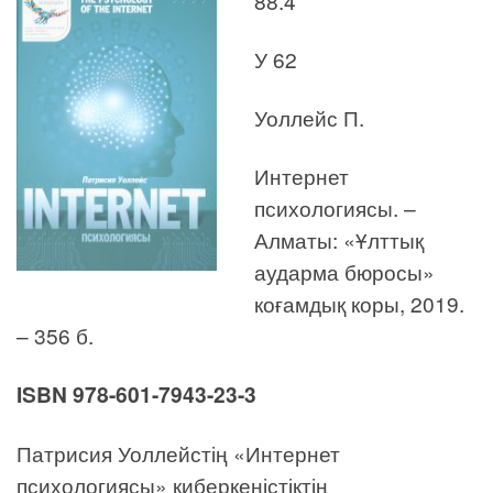
88.4
У 62
Уоллейс П.
Интернет
психологиясы. –
Алматы: «Ұлттық
аударма бюросы»
коғамдық коры, 2019.
– 356 б.
ISBN
978-601-7943-23-3
Патрисия Уоллейстің «Интернет
психологиясы» киберкеңістіктің