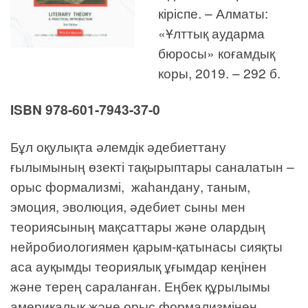
кіріспе. – Алматы:
«Ұлттық аударма
бюросы» коғамдық
коры, 2019. – 292 б.
ISBN
978-601-7943-37-0
Бұл оқулықта әлемдік әдебиеттану
ғылымының өзекті тақырыптары саналатын –
орыс формализмі, жаһандану, таным,
эмоция, эволюция, әдебиет сыны мен
теориясының мақсаттары және олардың
нейробиологиямен қарым-қатынасы сияқты
аса ауқымды теориялық ұғымдар кеңінен
және терең сараланған. Еңбек құрылымы
америкалық және орыс формализмінен