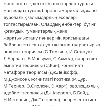
және оған ықпал еткен факторлар туралы
жан-жақты түсінік беретін америкалық және
еуропалық ғалымдардың эсселері
топтастырылған. Олардың еңбектері бүгінгі
қоғамдық, гуманитарлық және
жаратылыстану пәндерінің арасындағы
байланысты сан алуан қырынан қарастырып,
аффект теориясы (С.Томкинс, И.Седжуик,
Л.Берлант, Б.Массуми, С.Ахмед), нарративті
эмпатия теориясы (С.Кин), когнитивті
метафора теориясы (Дж.Лейкофф,
М.Джонсон), когнитивті поэтика (Р.Цур,
М.Тернер, Э.Сполски, Э.Харт), эволюциялық
әдебиет теориясы (Дж.Кэрролл, Б.Бойд,
Н.Истерлин, Дж.Готтшолл), репрезентативті