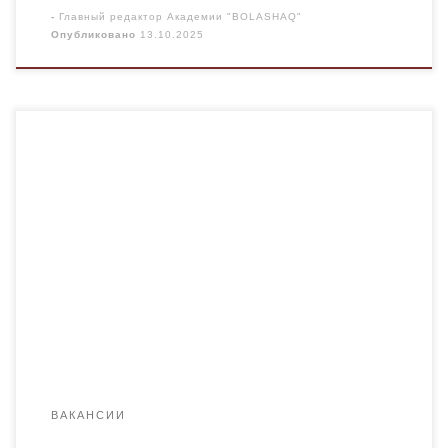
-
Главный редактор Академии "BOLASHAQ"
Опубликовано
13.10.2025
10 октября 2025 года состоялся завершающий этап
конкурса на замещение вакантных должностей
профессорско-преподавательского состава. 10
сентября 2025 года на сайте ВУЗа было размещено
объявление о проведении конкурса. На конкурс
были представлены 16 пакетов
документов на замещение вакантных должностей
профессорско-преподавательского состава 6
кафедр. С учетом дистанционного обучения
дополнительно предоставлены видео уроки,
которые подверглись анализу […]
ВАКАНСИИ