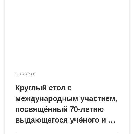
университета имени Е.А. Букетова состоялся круглый
стол с международным участием на тему «Новеллы
уголовного, уголовно-процессуального и уголовно-
исполнительного законодательства, проблемы их
применения правоохранительными органами»,
приуроченный к 70-летнему юбилею выдающегося
учёного и педагога — кандидата юридических наук,
профессора Машабаева Аманбека Жукановича.
Мероприятие […]
НОВОСТИ
Круглый стол с
международным участием,
посвящённый 70-летию
выдающегося учёного и …