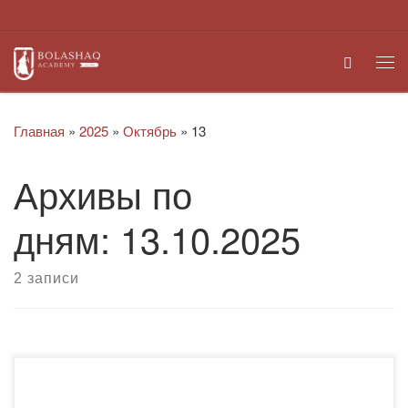
Перейти к содержимому
Search
Ме
Главная
»
2025
»
Октябрь
»
13
Архивы по
дням:
13.10.2025
2 записи
10 октября текущего года на юридическом факультете
Карагандинского национального исследовательского