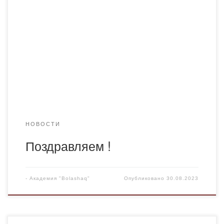
поздравляем вас с Днем Конституции Республики
Казахстан! Этот знаменательный день напоминает нам
о важности уважения к законам и основным принципам
нашей страны. Пусть Конституция Республики Казахстан
всегда остается фундаментом нашего общества,
обеспечивающим права и свободы каждого гражданина.
В этот день мы отмечаем не […]
НОВОСТИ
Поздравляем !
-
Академия "Bolashaq"
Опубликовано
30.08.2023