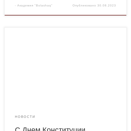
-
Академия "Bolashaq"
Опубликовано
30.08.2023
Уважаемые коллеги и студенты! Сегодня мы с радостью
отмечаем День Конституции Республики Казахстан —
важный этап в истории нашей независимой страны,
символ укрепления демократических ценностей, гарант
прав и свобод каждого гражданина. Конституция — это
фундаментальный документ, который определяет путь
развития общества и государства, обеспечивает
закрепление основных принципов справедливости,
равенства и […]
НОВОСТИ
С Днем Конституции