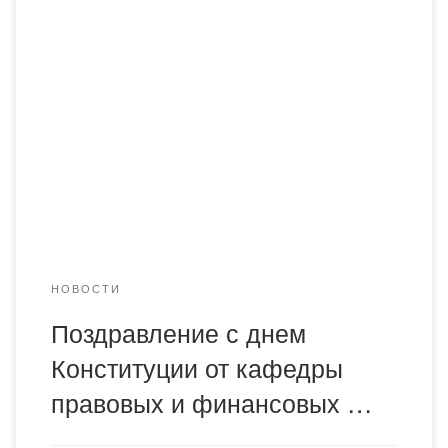
Уважаемые коллеги! Спешим поздравить вас
наступающим днем Конституции Республики Казахстан.
Сегодня в канун 28 годовщины празднования дня
Конституции РК примите самые искренние
поздравления с государственным праздником! Основной
Закон страны прошел убедительную проверку временем
и доказал свое основополагающее значение в
определении общенационального вектора
исторического развития. Нормы и принципы,
заложенные в Конституции, […]
НОВОСТИ
Поздравление с днем
Конституции от кафедры
правовых и финансовых …