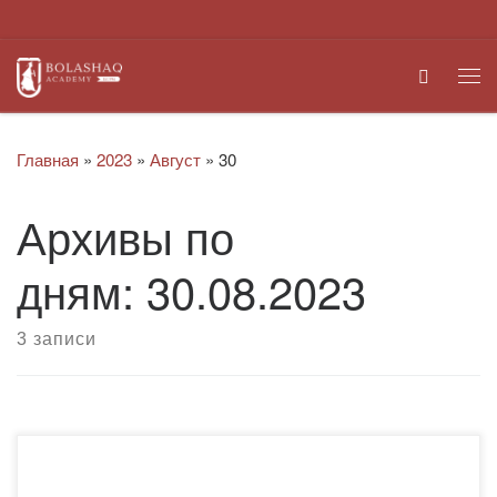
Перейти к содержимому
Search
Ме
Главная
»
2023
»
Август
»
30
Архивы по
дням:
30.08.2023
3 записи
Уважаемые преподаватели и студенты, От всей души