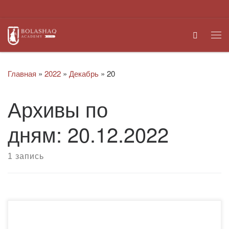
Перейти к содержимому
Search
Ме
Главная
»
2022
»
Декабрь
»
20
Архивы по
дням:
20.12.2022
1 запись
12 декабря 2022 года студенты Академии “Bolashaq”