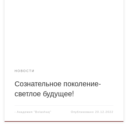
провели встречу с руководителями проектного офиса
“Саналы ұрпақ”. На совещании руководители “Саналы
ұрпақ” поделились со студентами планами предстоящих
мероприятий, рассказали о работе по пропаганде
модели справедливого и добросовестного труда
конкурентоспособной молодежи в формировании
жизненной позиции.
НОВОСТИ
Сознательное поколение-
светлое будущее!
-
Академия "Bolashaq"
Опубликовано
20.12.2022