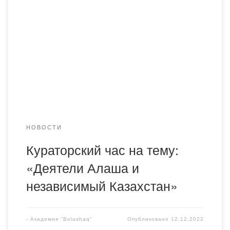
Байбекова В.А. и Мекадилова С.К. провели кураторский
час со студентами групп ПиП-19-2, ПиП-20-2, ПиП-22-2,
ПМНО-20-2 на тему «Деятели Алаша и Независимый
Казахстан». Цель кураторского часа: укрепление
патриотизма и преданности к Родине у молодежи
Республики Казахстан, популяризация нашей истории и
воспитание подрастающего поколения. Разъяснить, […]
НОВОСТИ
Кураторский час на тему:
«Деятели Алаша и
независимый Казахстан»
-
Академия "Bolashaq"
Опубликовано
12.12.2022