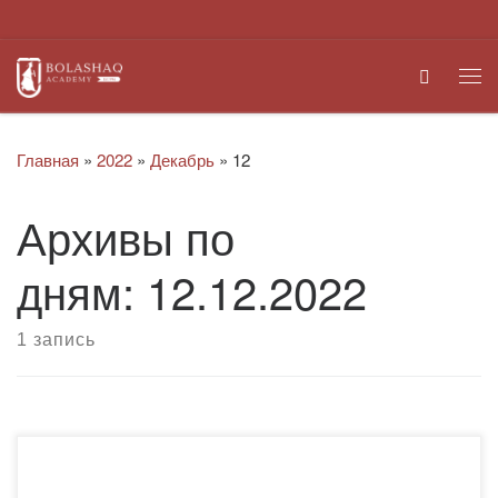
Перейти к содержимому
Search
Ме
Главная
»
2022
»
Декабрь
»
12
Архивы по
дням:
12.12.2022
1 запись
12 декабря 2022 года эдвайзеры кафедры педагогики