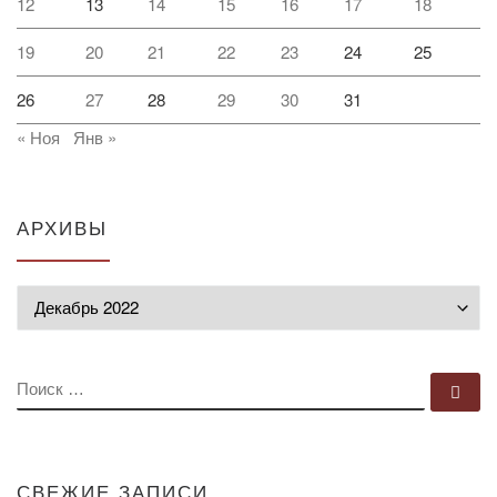
12
13
14
15
16
17
18
19
20
21
22
23
24
25
26
27
28
29
30
31
« Ноя
Янв »
АРХИВЫ
Архивы
ПОИСК
По
СВЕЖИЕ ЗАПИСИ