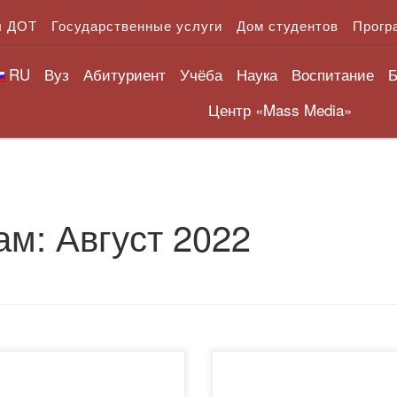
л ДОТ
Государственные услуги
Дом студентов
Прогр
RU
Вуз
Абитуриент
Учёба
Наука
Воспитание
Б
Центр «Mass Media»
ам:
Август 2022
ссификатор внутренних
31 августа в канун начала