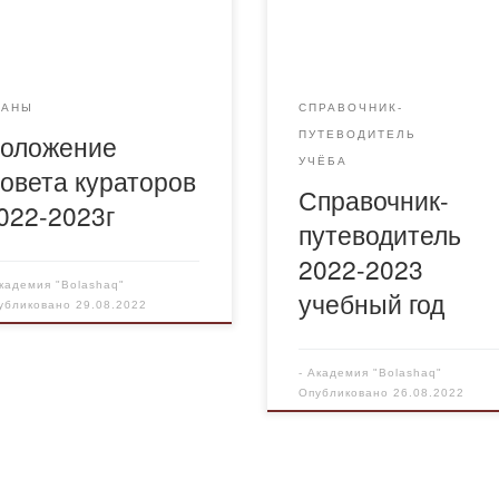
2-2023г
СПРАВОЧНИК-
ЛАНЫ
ПУТЕВОДИТЕЛЬ
оложение
УЧЁБА
овета кураторов
Справочник-
022-2023г
путеводитель
2022-2023
кадемия "Bolashaq"
учебный год
убликовано
29.08.2022
-
Академия "Bolashaq"
Опубликовано
26.08.2022