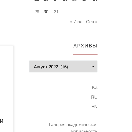
29
30
31
« Июл
Сен »
АРХИВЫ
е и
Архивы
2-
KZ
RU
EN
 и
Галерея академическая
мобильность