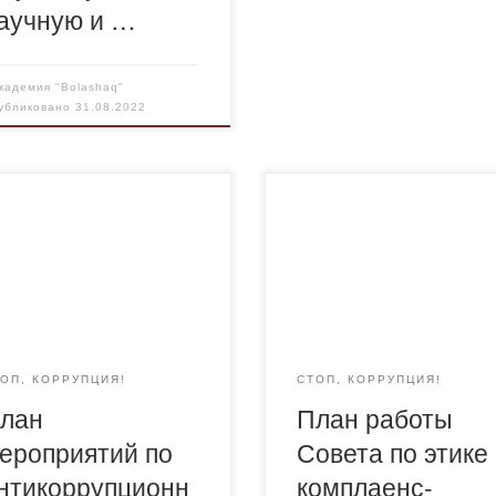
аучную и …
кадемия "Bolashaq"
убликовано
31.08.2022
н мероприятий по
План работы Совета по этик
икоррупционной
комплаенс-контролю на 202
тельности на 2022-2023
2023 учебный год
бный год
ОП, КОРРУПЦИЯ!
СТОП, КОРРУПЦИЯ!
лан
План работы
ероприятий по
Совета по этике
нтикоррупционн
комплаенс-