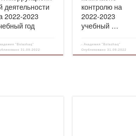
й деятельности
контролю на
а 2022-2023
2022-2023
чебный год
учебный …
кадемия "Bolashaq"
-
Академия "Bolashaq"
убликовано
31.08.2022
Опубликовано
31.08.2022
н НИР ЦНИ ГП и ПН 22-23
ДЕБАТ ЖОСПАР 2022-2023