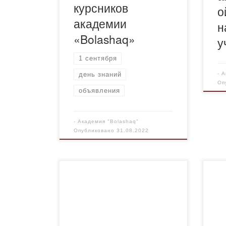
курсников
о
академии
н
«Bolashaq»
у
1 сентября
день знаний
-
А
Оп
объявления
-
Академия "Bolashaq"
Опубликовано
31.08.2022
Положение о ЦНИГПиПН
Пла