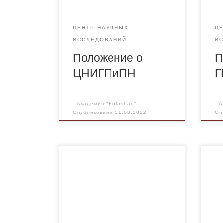
ЦЕНТР НАУЧНЫХ
Ц
ИССЛЕДОВАНИЙ
И
Положение о
П
ЦНИГПиПН
Г
-
Академия "Bolashaq"
-
А
Опубликовано
31.08.2022
Оп
План совет кураторов 2022-
Пла
2023г
уче