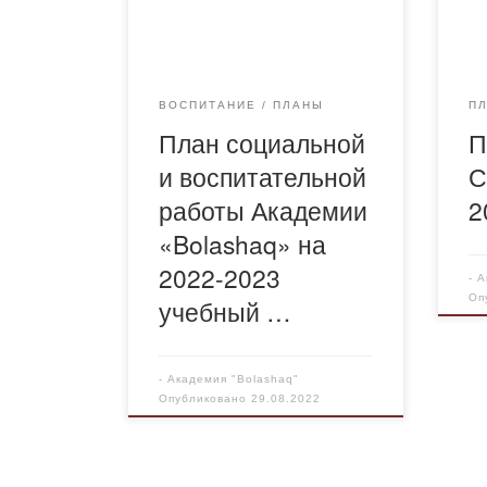
Академии «Bolashaq» 2022-
202
2023 уч год
ВОСПИТАНИЕ
ПЛАНЫ
П
План социальной
П
и воспитательной
С
работы Академии
2
«Bolashaq» на
2022-2023
-
А
Оп
учебный …
-
Академия "Bolashaq"
Опубликовано
29.08.2022