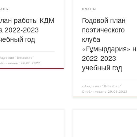
ЛАНЫ
ПЛАНЫ
лан работы КДМ
Годовой план
а 2022-2023
поэтического
чебный год
клуба
«Ғұмырдария» н
2022-2023
кадемия "Bolashaq"
убликовано
29.08.2022
учебный год
-
Академия "Bolashaq"
Опубликовано
29.08.2022
ожение Совета кураторов