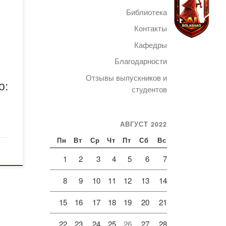
о
Библиотека
Контакты
Кафедры
Благодарности
Telegram
Отзывы выпускников и
о:
ый и
студентов
АВГУСТ 2022
 и
Пн
Вт
Ср
Чт
Пт
Сб
Вс
1
2
3
4
5
6
7
уки.
8
9
10
11
12
13
14
15
16
17
18
19
20
21
22
23
24
25
26
27
28