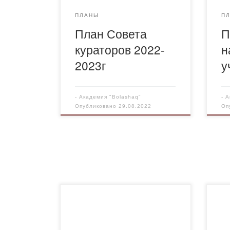
ПЛАНЫ
П
План Совета
П
кураторов 2022-
н
2023г
у
-
Академия "Bolashaq"
-
А
Опубликовано
29.08.2022
Оп
План социальной и
воспитательной работы
Пол