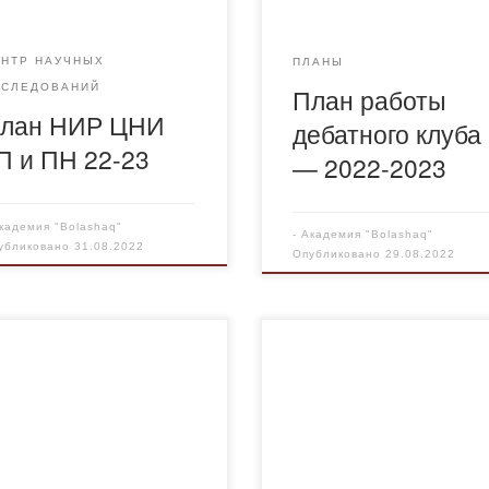
ЕНТР НАУЧНЫХ
ПЛАНЫ
ССЛЕДОВАНИЙ
План работы
лан НИР ЦНИ
дебатного клуба
П и ПН 22-23
— 2022-2023
кадемия "Bolashaq"
-
Академия "Bolashaq"
убликовано
31.08.2022
Опубликовано
29.08.2022
н работы КДМ на 2022-2023
“Ғұмырдария”поэзия клубы
бный год
жылдық жоспары