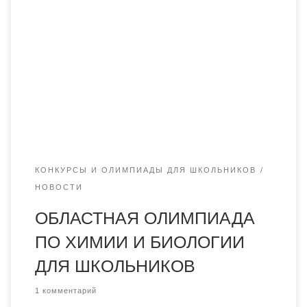
фармацевтических дисциплин был проведен II тур
областной олимпиады для школьников по предметам
химия и биология. Победителям, занявшим I, II и III
места, будут вручены сертификаты с грантами ректора
на один год обучения. По предмету биология на
государственном языке обучения призёрами олимпиады
стали: […]
КОНКУРСЫ И ОЛИМПИАДЫ ДЛЯ ШКОЛЬНИКОВ
НОВОСТИ
ОБЛАСТНАЯ ОЛИМПИАДА
ПО ХИМИИ И БИОЛОГИИ
ДЛЯ ШКОЛЬНИКОВ
1 комментарий