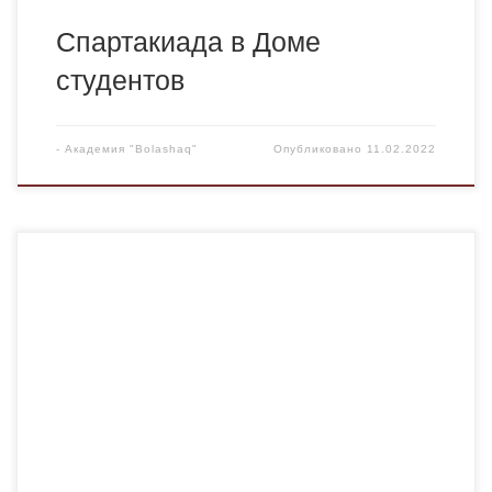
Спартакиада в Доме
студентов
-
Академия "Bolashaq"
Опубликовано
11.02.2022
Профессорско-преподавательский состав кафедры
казахского языка и литературы провели традиционную
профориентационную работу в 10 школах города. В
ходе данной работы максимально соблюдены
карантинные требования в связи с эпидемической
ситуацией мирового масштаба (ношение масок,
использование дезинфицирующих жидкостей,
наблюдение за температурой тела и др.) Формат встреч
с учащимися 10 и 11 классов школ […]