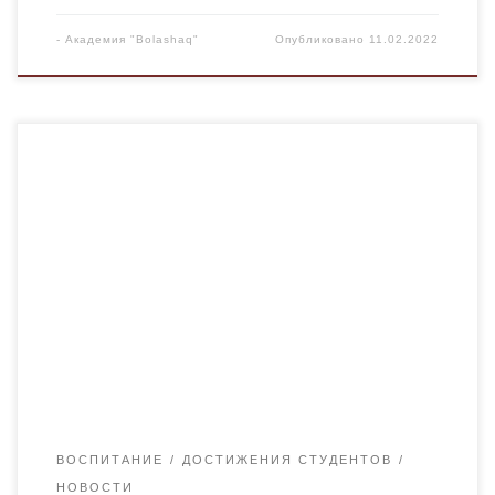
-
Академия "Bolashaq"
Опубликовано
11.02.2022
10 февраля в Доме студентов Комитетом по делам
молодежи проведена традиционная ежегодная
Спартакиада «I LOVE KARAGANDA», посвященная 88-
летию города Караганды. В программу спортивного
праздника входили 5 видов спорта: гиревой спорт,
армрестлинг, шашки и перетягивание каната и дартс.
Более 30 студентов мерили свои силы. Результаты
Спартакиады: Поднятие гири:1 место — Казуаров […]
ВОСПИТАНИЕ
ДОСТИЖЕНИЯ СТУДЕНТОВ
НОВОСТИ