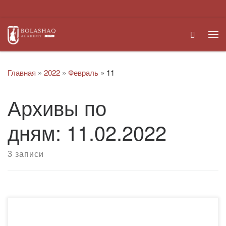
Перейти к содержимому
Search
Ме
Главная
»
2022
»
Февраль
»
11
Архивы по
дням:
11.02.2022
3 записи
11 февраля 2022 года в Академии «Bolashaq» кафедрой