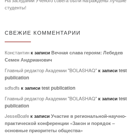
На заседании Учёного совета были награждены лучшие
студенты!
СВЕЖИЕ КОММЕНТАРИИ
Константин
к записи
Вечная слава героям: Лебедев
Семен Андрианович
Главный редактор Академии "BOLASHAQ"
к записи
test
publication
sdfsdfs
к записи
test publication
Главный редактор Академии "BOLASHAQ"
к записи
test
publication
JesseBoafe
к записи
Участие в региональной-научно-
практической конференции «Закон и порядок –
основные приоритеты общества»