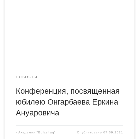
Рысмагамбетова Гульнара Мусиевна и Кабжанов
Акылбек Тайбулатович приняли участие в
международной научно-практической конференции
«Проблемы и перспективы развития уголовного права в
свете реализации уголовной политики Республики
Казахстан», посвященной 60 – летнему юбилею доктора
юридических наук, профессора, Заслуженного деятеля
Республики Казахстан […]
НОВОСТИ
Конференция, посвященная
юбилею Онгарбаева Еркина
Ануаровича
-
Академия "Bolashaq"
Опубликовано
07.09.2021