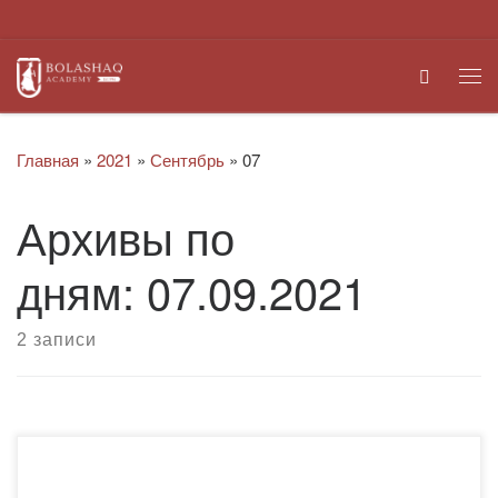
Перейти к содержимому
Search
Ме
Главная
»
2021
»
Сентябрь
»
07
Архивы по
дням:
07.09.2021
2 записи
3 сентября 2021 года представители ректората
Академии и кафедры Юридических дисциплин