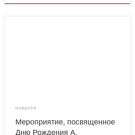
6 сентября 2021 года в Академии «Bolashaq» кафедрой
казахского языка и литературы, студентами группы К-18-
1 было проведено небольшое мероприятие,
посвященное Дню Рождения А. Байтурсынова и Дню
языков народа Казахстана. Цель мероприятия: дать
представление о творчестве, учебниках, научных трудах
Ахмета Байтурсынова, научить студентов любить свою
страну, вносить свой вклад в ее […]
НОВОСТИ
Мероприятие, посвященное
Дню Рождения А.