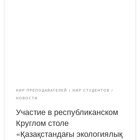
11 ноября 2020 года на платформе Zoom старший
преподаватель кафедры Фармацевтических дисциплин,
магистр химических наук Исина Жаннур Амиргалиевна
совместно со студентами группы ФМ-19-2 приняли
участие в республиком Круглом столе «Қазақстандағы
экологиялық таза дәрілік шөптер мәселесі»,
организованном клубом «Экоlife» Казахского
агротехнического университета им. С. Сейфуллина.
2020 жылдың 11 қарашасында Zoom платформасында
[…]
НИР ПРЕПОДАВАТЕЛЕЙ
НИР СТУДЕНТОВ
НОВОСТИ
Участие в республиканском
Круглом столе
«Қазақстандағы экологиялық