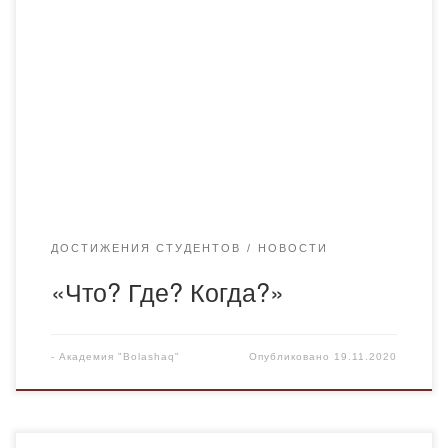
19 ноября 2020 года в здании НДП «Nur Otan»
г.Караганды прошла ежегодная традиционная
интелектуальная игра «Что? Где? Когда?», в которой
приняли участие учащиеся школ и студенты вузов
города. В игре приняли участие 5 студенческих команд.
Игра состояла из 3 туров, в каждом из которых игрокам
необходимо было ответить на 6 […]
ДОСТИЖЕНИЯ СТУДЕНТОВ
НОВОСТИ
«Что? Где? Когда?»
-
Академия "Bolashaq"
Опубликовано
19.11.2020