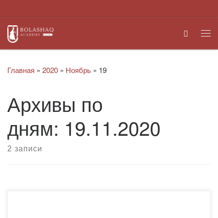
Перейти к содержимому
Search
Ме
Главная
»
2020
»
Ноябрь
»
19
Архивы по
дням:
19.11.2020
2 записи