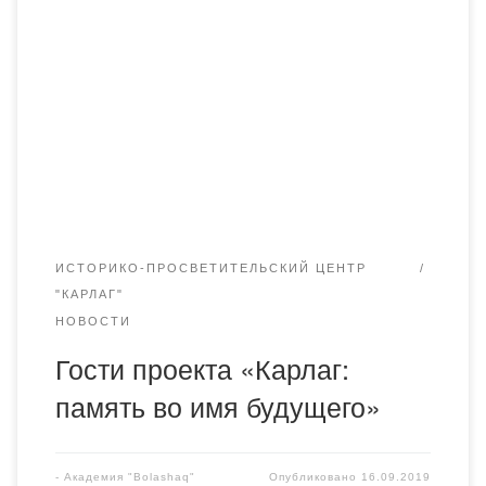
академию «Bolashaq» посетила журналистка газеты Die
Zeit (Гамбург) Виктория Мораш из Германии. Виктория
изучает историю Карлага. Профессор академии
«Bolashaq» Жумадилова Н.Т. дала интервью немецкой
газете. Она рассказала о многолетней работе проекта
«Карлаг: память во имя будущего», руководителем
которого является профессор Дулатбеков Н. […]
ИСТОРИКО-ПРОСВЕТИТЕЛЬСКИЙ ЦЕНТР
"КАРЛАГ"
НОВОСТИ
Гости проекта «Карлаг:
память во имя будущего»
-
Академия "Bolashaq"
Опубликовано
16.09.2019