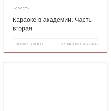
НОВОСТИ
Караоке в академии: Часть
вторая
-
Академия "Bolashaq"
Опубликовано
16.09.2019
16 сентября 2019 года прошла встреча первокурсников
и новых преподавателей с проректором по СВР, где
рассматривались вопросы Академической политики вуза
и правила Академической честности.