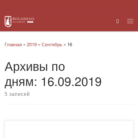
Перейти к содержимому
Search
Ме
Главная
»
2019
»
Сентябрь
»
16
Архивы по
дням:
16.09.2019
5 записей
В рамках проекта «Карлаг: память во имя будущего»