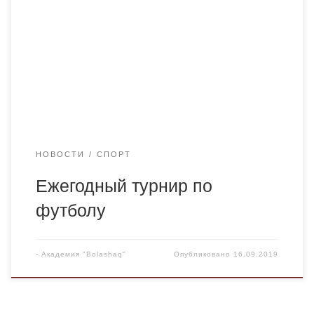
студентов академии. По итогам турнира команда “Абзал
жандар” (кафедра фармацевтических дисциплин) В
числе серебряных призеров оказались команда
“Pharmacy” (кафедра фармацевтических дисциплин,
группы Фм-18-5). Главный трофей получила команда
«ECVITOS» (кафедра юридических […]
НОВОСТИ
СПОРТ
Ежегодный турнир по
футболу
-
Академия "Bolashaq"
Опубликовано
16.09.2019