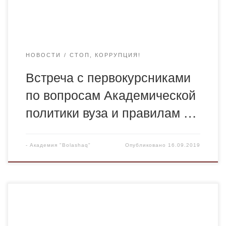
НОВОСТИ
СТОП, КОРРУПЦИЯ!
Встреча с первокурсниками
по вопросам Академической
политики вуза и правилам …
-
Академия "Bolashaq"
Опубликовано
16.09.2019
3 июня Комитетом по делам молодежи академии
«Bolashaq» в спортивном комплексе «Батыр» прошел
ежегодный открытый турнир по мини футболу среди