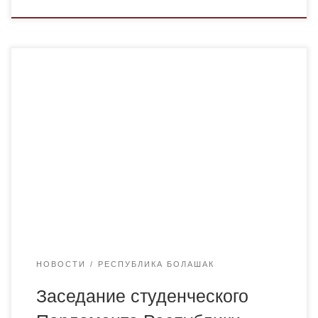
12 сентября в конференцзале академии состоялось
первое заседание студенческого Парламента
Республики «Bolashaq»,на котором присутствовал
ректор, профессор Менлибаев К.Н. Президент
студенческой Республики Магрупжан Бексултан
предоставил план работы на учебный год. Были
распределены обязанности между активными
студентами академии, обсуждены текущие вопросы и
проблемы студенчества академии.
НОВОСТИ
РЕСПУБЛИКА БОЛАШАК
Заседание студенческого