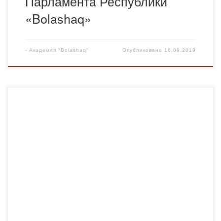
Парламента Республики
«Bolashaq»
-
Академия "Bolashaq"
Опубликовано
16.09.2019
13 сентября в Академии «Bolashaq» в рамках
празднования Дня языков народа Казахстана прошел
второй концерт «Әнді сүйсең, менше сүй!» из цикла
мероприятий, посвященных празднованию юбилеям
Абая Кунанбаева и Сакена Сейфулина. Мероприятие
прошло в форме «караоке». Прозвучала песни в
исполнении студентов академии. Студентами академии
были прочитаны стихи великого Абая на разных […]