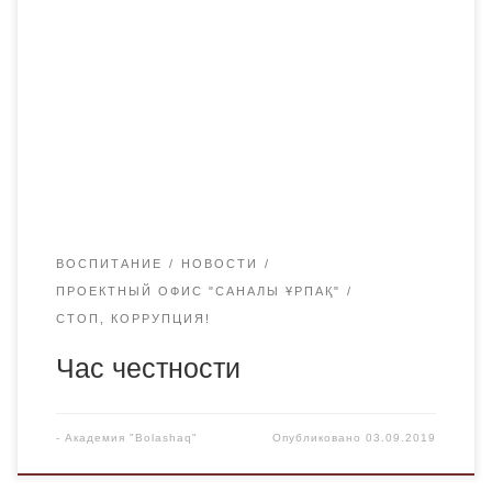
прошел «Час честности». Во время встречи проведена
беседа и рассмотрены вопросы противодействия
коррупции, нулевой терпимости к коррупционным
элементам, вопросы честности, порядочности.
Студентов ознакомили с работой, проводимой в
Республике Казахстан по реализации
антикоррупционной стратегии на 2015-2025 годы.
ВОСПИТАНИЕ
НОВОСТИ
ПРОЕКТНЫЙ ОФИС "САНАЛЫ ҰРПАҚ"
СТОП, КОРРУПЦИЯ!
Час честности
-
Академия "Bolashaq"
Опубликовано
03.09.2019