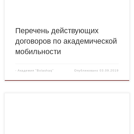
Перечень действующих
договоров по академической
мобильности
-
Академия "Bolashaq"
Опубликовано
03.09.2019
УТВЕРЖДЕНО РЕШЕНИЕМ НТС протокол № 1 от 28
августа 2019 г. СОСТАВ НАУЧНО-ТЕХНИЧЕСКОГО
СОВЕТА ЧУ «Академия «BOLASHAQ» на 2019-2020
учебный год Председатель НТС: Смолькина Татьяна
Петровна — к.п.н., профессор, проректор по научной