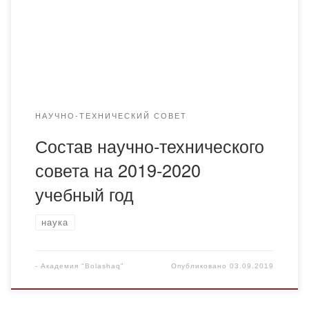
работе и международному сотрудничеству; Заместитель
председателя НТС: Грузина Елена Владимировна —
к.т.н., начальник отдела науки и инноваций;
зам.главного […]
НАУЧНО-ТЕХНИЧЕСКИЙ СОВЕТ
Состав научно-технического
совета на 2019-2020
учебный год
наука
-
Академия "Bolashaq"
Опубликовано
03.09.2019