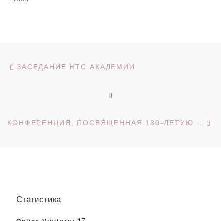
Навигация по записям
Предыдущая запись
ЗАСЕДАНИЕ НТС АКАДЕМИИ
ОБРАТНО К СПИСКУ З
С
КОНФЕРЕНЦИЯ, ПОСВЯЩЕННАЯ 130-ЛЕТИЮ МАГЖАНА ЖУМАБАЕВА
Статистика
17
Online Visitors: