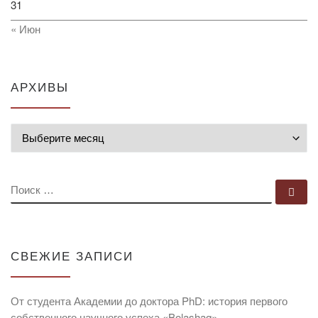
31
« Июн
АРХИВЫ
Архивы
ПОИСК
По
СВЕЖИЕ ЗАПИСИ
От студента Академии до доктора PhD: история первого
собственного научного успеха «Bolashaq»