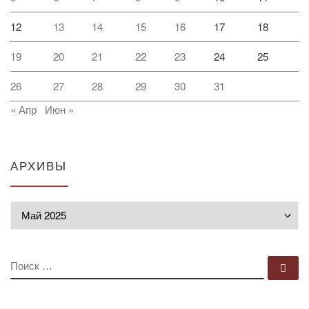
12
13
14
15
16
17
18
19
20
21
22
23
24
25
26
27
28
29
30
31
« Апр
Июн »
АРХИВЫ
Архивы
ПОИСК
По