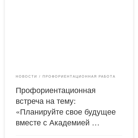
профориентационное мероприятие. Во встрече приняли
участие ответственный секретарь Академии «Bolashaq»,
представитель приемной комиссии Косманова Асель
Бейсенгазиевна, старший преподаватель кафедры
фармацевтических дисциплин Темиреева Кумисжан
Слямгазиновна и студенты группы ФМ-23-2 Карабаева
Гульнур и Жусипова Милана. В ходе встречи
выпускникам была […]
НОВОСТИ
ПРОФОРИЕНТАЦИОННАЯ РАБОТА
Профориентационная
встреча на тему:
«Планируйте свое будущее
вместе с Академией …