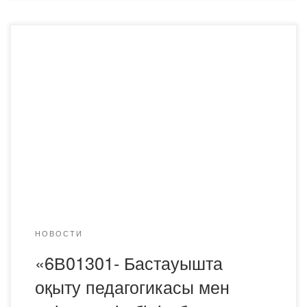
2024 жылдың 5 желтоқсанда «6В01301- Бастауышта
оқыту педагогикасы мен әдістемесі» білім беру
бағдарламасының ПМНО-22-2 тобының студенттерінің
«Бастауыш мектепте әдеби оқуды оқыту әдістемесі»,
«Математика оқыту әдістемесі» пәндері бойынша
курстық жұмысты қорғау өтті. Курстық жұмысты қорғауға
«Педагогика» кафедрасының аға оқытушылары, ғылыми
жетекшілері Ж.А.Арунова, Р.Н.Жапанова қатысты.
Курстық жұмыс – бұл студенттің нақты пән […]
НОВОСТИ
«6В01301- Бастауышта
оқыту педагогикасы мен