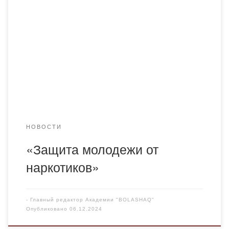
одной из актуальных проблем современности –
распространению синтетических наркотиков. Фильм
поднимает важные вопросы борьбы с наркоманией,
рассказывает о масштабах угрозы, разрушительных
последствиях для здоровья и общества, а также о
мерах, предпринимаемых для предотвращения этого
зла. На мероприятии обсуждались ключевые аспекты
профилактики, […]
НОВОСТИ
«Защита молодежи от
наркотиков»
-
Главный редактор Академии "BOLASHAQ"
Опубликовано
06.12.2024