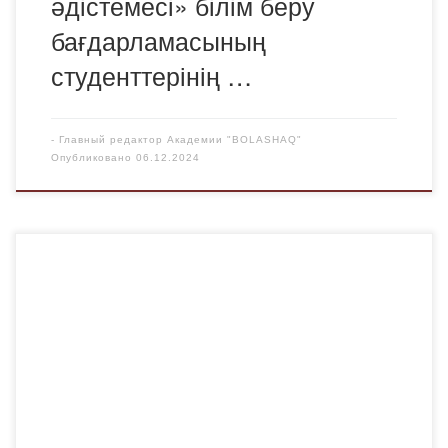
әдістемесі» білім беру
бағдарламасының
студенттерінің …
-
Главный редактор Академии "BOLASHAQ"
Опубликовано
06.12.2024
6 декабря старший преподаватель кафедры
иностранных языков и межкультурной коммуникации
Альжанова А.Ы. провела кураторский час на тему «Мы
разные, но мы равные», в группах ИН-23-1 и ИН-23-2,
который был посвящен обсуждению уникальности
каждого человека и значимости равенства.Основной
целью мероприятия было формирование у студентов
осознанного отношения к различиям между людьми и