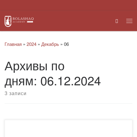
Перейти к содержимому
Search
Ме
Главная
»
2024
»
Декабрь
»
06
Архивы по
дням:
06.12.2024
3 записи
В Академии «Bolashaq» состоялся показ
документального фильма «Закладка», посвященного