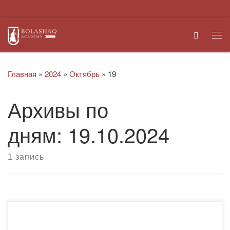
Перейти к содержимому
Search
Ме
Главная
»
2024
»
Октябрь
»
19
Архивы по
дням:
19.10.2024
1 запись
17 октября 2024 года молодежным ресурсным центром