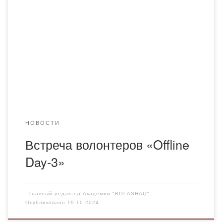
Карагандинской области проведен третий обучающий
семинар-тренинг по проекту «Offine Dаy». Данное
мероприятие было организовано в рамках реализации
государственного социального заказа по поддержке и
развитию волонтерской деятельности в Карагандинской
области. 🔰Цель проекта-поощрение и стимулирование
активности среди волонтерских организаций области. В
начале треннинга с поздравительной […]
НОВОСТИ
Встреча волонтеров «Offline
Day-3»
-
Главный редактор Академии "BOLASHAQ"
Опубликовано
19.10.2024