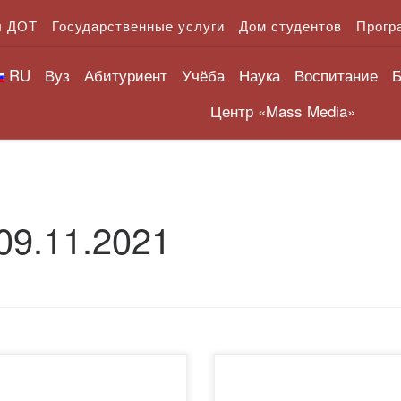
л ДОТ
Государственные услуги
Дом студентов
Прогр
RU
Вуз
Абитуриент
Учёба
Наука
Воспитание
Б
Центр «Mass Media»
09.11.2021
курс мастеров
Данное методическое пособ