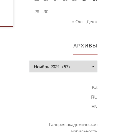
29
30
« Окт
Дек »
АРХИВЫ
Архивы
KZ
RU
EN
Галерея академическая
мобильность