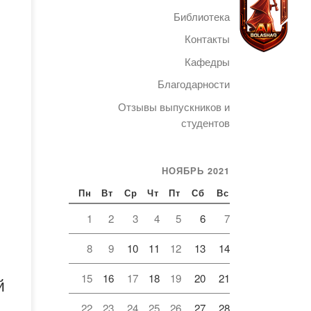
Библиотека
Контакты
Кафедры
, в
Благодарности
Telegram
Отзывы выпускников и
студентов
мощи
ской
НОЯБРЬ 2021
по
Пн
Вт
Ср
Чт
Пт
Сб
Вс
1
2
3
4
5
6
7
феры
8
9
10
11
12
13
14
15
16
17
18
19
20
21
й
[…]
22
23
24
25
26
27
28