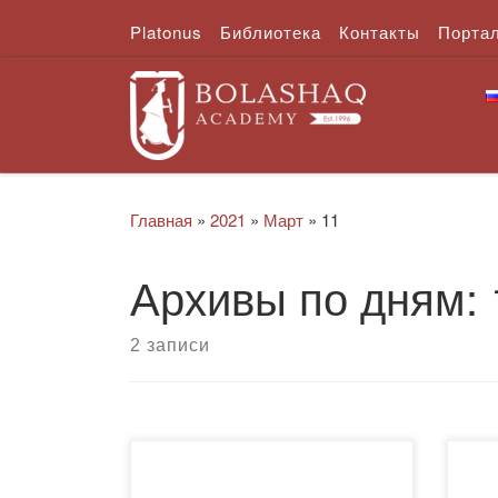
Platonus
Библиотека
Контакты
Порта
Перейти к содержимому
Главная
»
2021
»
Март
»
11
Архивы по дням:
2 записи
Уважаемые коллеги и студенты!
Ува