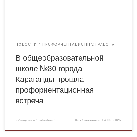
2 Карабаева Гульнур и Жусупова Милана. В ходе
мероприятия учащимся выпускных классов была
представлена подробная информация о
реализуемых в Академии […]
НОВОСТИ
ПРОФОРИЕНТАЦИОННАЯ РАБОТА
В общеобразовательной
школе №30 города
Караганды прошла
профориентационная
встреча
-
Академия "Bolashaq"
Опубликовано
14.05.2025