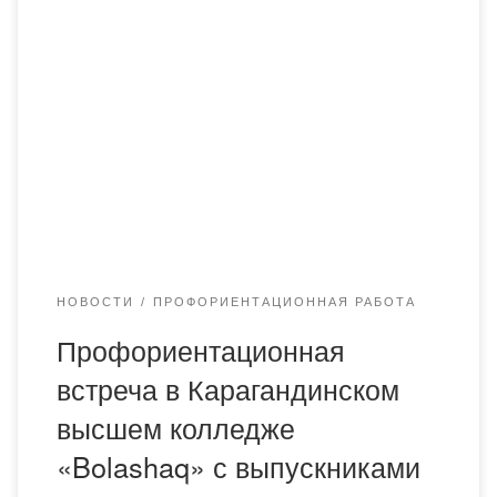
«Bolashaq» прошла профориентационная встреча с
выпускниками отделения «Дошкольное обучение и
воспитание». Академию представили кандидат
педагогических наук, доцент Шалтаева Р.Ж., магистр
педагогических наук, старший преподаватель
Жанысбаева Р.М., а также старший преподаватель
Арунова Ж.А. В ходе мероприятия преподаватели
Академии ознакомили студентов с образовательными
программами […]
НОВОСТИ
ПРОФОРИЕНТАЦИОННАЯ РАБОТА
Профориентационная
встреча в Карагандинском
высшем колледже
«Bolashaq» с выпускниками