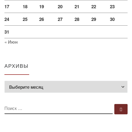
17
18
19
20
21
22
23
24
25
26
27
28
29
30
31
« Июн
АРХИВЫ
Архивы
ПОИСК
По