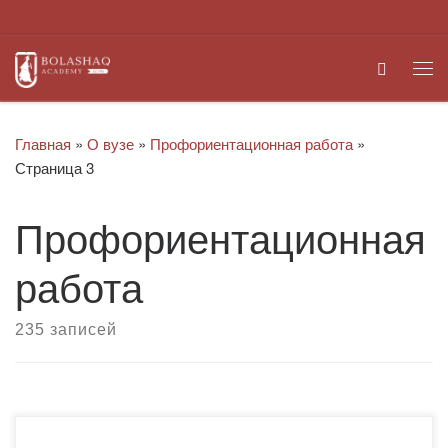
Перейти к содержимому
Search
Ме
Главная
»
О вузе
»
Профориентационная работа
»
Страница 3
Профориентационная
работа
235 записей
13 июня 2025 года в Карагандинском высшем колледже