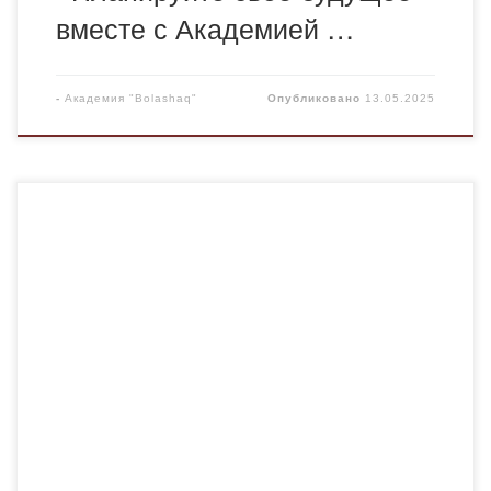
вместе с Академией …
-
Академия "Bolashaq"
Опубликовано
13.05.2025
8 мая 2025 года в рамках профориентационной
работы состоялась онлайн встреча с учащимися 11
классов Жамбылской области. Встреча была
организована методистом учебно-методического
центра управления образования акимата
Жамбылской области Жуматаевой Меруерт
Муратовной и ответственным секретарем приемной
комиссии Академии Асель Бейсенгазиевной. Около
1500 школьников, принявших участие в Онлайн-
встрече, получили обширную информацию о […]