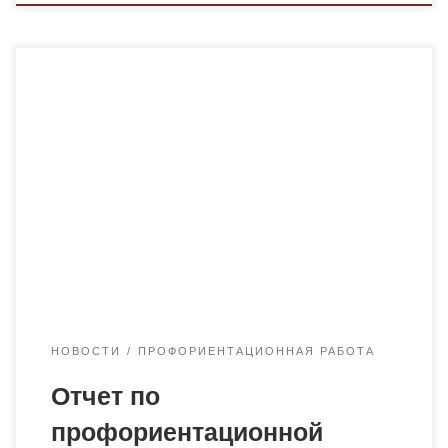
21 мая 2025 года представители кафедры
педагогики Шутенова С.С. и Тажинин А.М. провели
профориентационную работу с учащимися 10 и 11
классов в КГУ «ОШ № 13» поселка Актас. В ходе
данного мероприятия была проведена беседа с
учащимися 10 и 11 классов о правильном выборе
профессии. Выбор профессии – это ответственный
[…]
НОВОСТИ
ПРОФОРИЕНТАЦИОННАЯ РАБОТА
Отчет по
профориентационной