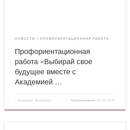
группы ФМ-23-2 Карабаева Гульнур и студент
группы ФМ-21-2 Мусилов Алихан. Они встретились
с учащимися 11-х классов и учителями,
ответственными за профориентационную работу
[…]
НОВОСТИ
ПРОФОРИЕНТАЦИОННАЯ РАБОТА
Профориентационная
работа «Выбирай свое
будущее вместе с
Академией …
-
Академия "Bolashaq"
Опубликовано
09.05.2025