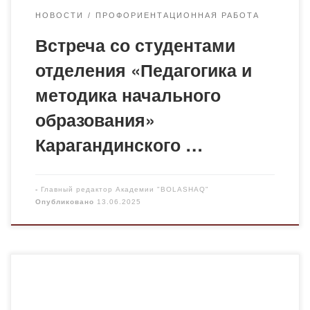
НОВОСТИ
ПРОФОРИЕНТАЦИОННАЯ РАБОТА
Встреча со студентами
отделения «Педагогика и
методика начального
образования»
Карагандинского …
-
Главный редактор Академии "BOLASHAQ"
Опубликовано
13.06.2025
20 мая представители кафедры фармацевтических
дисциплин проводили профориентационную
работу в карагандинской средней школе № 48.