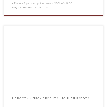
-
Главный редактор Академии "BOLASHAQ"
Опубликовано
16.05.2025
13 мая 2025 года в общеобразовательной школе
№18 г. Караганды состоялась профориентационная
встреча Академии «Bolashaq». Во встрече приняли
участие старший преподаватель кафедры
фармацевтических дисциплин Темиреева Кумисжан
Слямгазиновна и студенты Академии Карабаева
Гульнур и Жусупова Милана. Учащимся школ была
предоставлена подробная информация об
академии, даны разъяснения по образовательным
программам и специальностям. […]
НОВОСТИ
ПРОФОРИЕНТАЦИОННАЯ РАБОТА