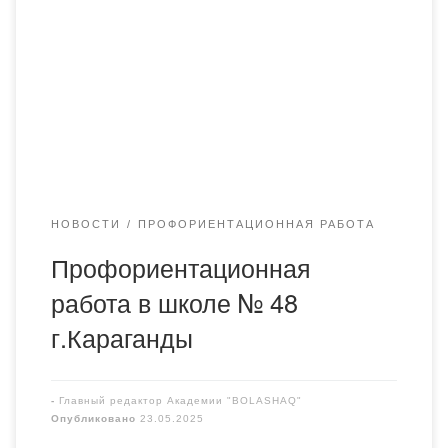
Доцент кафедры Курбанова Г.Д. и студенты —
Мусаилов Алихан 21-2 и Абдикарим Гульнар 22-2
— рассказали школьникам выпускного класса об
образовательных программах Академии, правилах
и возможностях при поступлении обучении в
Академии. Учащимся продемонстрировали ролик о
[…]
НОВОСТИ
ПРОФОРИЕНТАЦИОННАЯ РАБОТА
Профориентационная
работа в школе № 48
г.Караганды
-
Главный редактор Академии "BOLASHAQ"
Опубликовано
23.05.2025