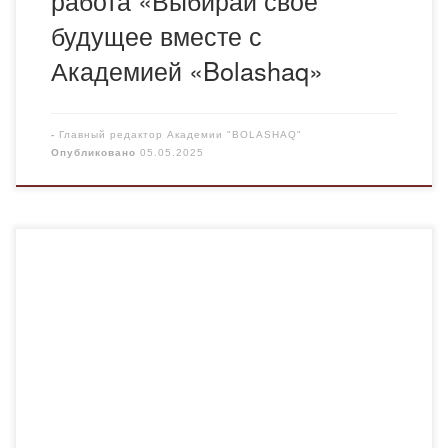
работа «Выбирай свое
будущее вместе с
Академией «Bolashaq»
-
Главный редактор Академии "BOLASHAQ"
Опубликовано
05.05.2025
25 апреля 2025 года в рамках проведения форума
«Ярмарка профессий» преподаватели Академии
провели встречу с выпускниками школ
Осакаровского района. Была представлена
информация об основных конкурентных
преимуществах нашего ВУЗа, образовательных
программах, формах обучения. В ходе встречи
были обсуждены вопросы, возникающие при