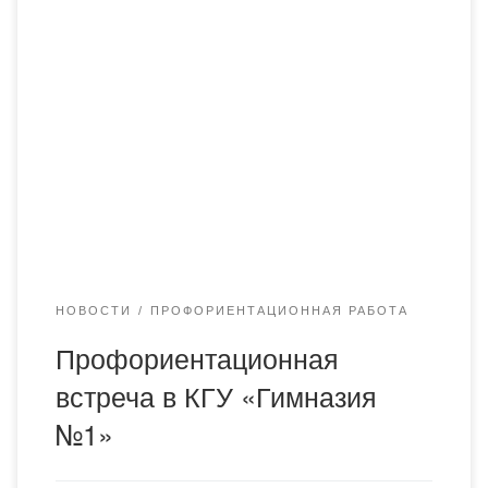
15 апреля 2025 года в КГУ «Гимназия №1»
проведена профориентационная встреча с
учащимися 11 «А» и 11 «Б» классов. Мероприятие
проведено ст. преподавателем кафедры
Иностранных языков и межкультурной
коммуникации Альжановой А.Ы. В ходе встречи
учащиеся были ознакомлены с действующими
образовательными программами академии
«Bolashaq» а также об условиях поступления,
возможностях академической […]
НОВОСТИ
ПРОФОРИЕНТАЦИОННАЯ РАБОТА
Профориентационная
встреча в КГУ «Гимназия
№1»