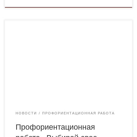
5 мая 2025 года старший преподаватель кафедры
фармацевтических дисциплин Адалбекова Б.О. и
студентка группы ФМ-23-2 Икрамова Гульбану
провели профориентационную работу в школе №
17 г. Караганды. В частности, встретились с
учащимися 11 классов данной школы и учителями,
ответственными за профориентационную работу
данной школы и дали общие сведения об
образовательных программах […]
НОВОСТИ
ПРОФОРИЕНТАЦИОННАЯ РАБОТА
Профориентационная