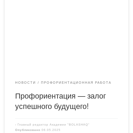
6 мая 2025 года доцент кафедры фармацевтических
дисциплин Академии «Bolashaq», кандидат
химических наук Шащанова Роза Балиевна провела
встречу в общеобразовательной школе №15 с
целью профориентации. В мероприятии вместе с
Шащановой Розой Балиевной приняла участие
студентка группы ФМ 23-2 Карабаева Гульнур. В
ходе встречи были презентованы образовательные
программы академии, в том […]
НОВОСТИ
ПРОФОРИЕНТАЦИОННАЯ РАБОТА
Профориентация — залог
успешного будущего!
-
Главный редактор Академии "BOLASHAQ"
Опубликовано
06.05.2025