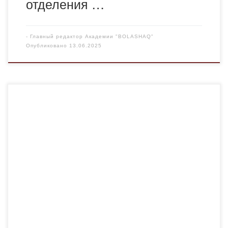
отделения …
-
Главный редактор Академии "BOLASHAQ"
Опубликовано
13.06.2025
12 июня 2025 года преподаватели Академии —
кандидат педагогических наук, доцент кафедры
педагогики Шалтаева Р.Ж. и магистр педагогических
наук, старший преподаватель Арунова Ж.А. — провели
профориентационную встречу со студентами
выпускного курса отделения «Педагогика и методика
начального образования» Карагандинского высшего
колледжа «Bolashaq». В рамках встречи представители
Академии подробно рассказали о специфике […]