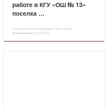
работе в КГУ «ОШ № 13»
поселка …
-
Главный редактор Академии "BOLASHAQ"
Опубликовано
22.05.2025
21 мая 2025 года состоялась встреча с
выпускниками Темиртауского многопрофильного
колледжа «Мирас». В мероприятии приняли участие
старший преподаватель кафедры «Педагогика»
Жапанова Р. Н. и ответственный секретарь
приемной комиссии Косманова А.Б. Цель встречи:
проведение профориентационной работы среди
студентов, обучающихся по специальностям
«Дошкольное обучение и воспитание», «Педагогика