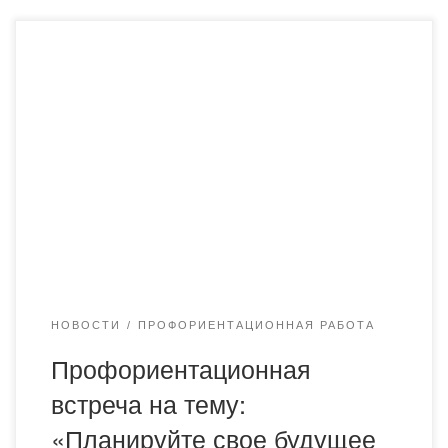
12 мая 2025 года в школе-лицее имени С.Саттарова
города Караганды было организовано
профориентационное мероприятие. Во встрече
приняли участие ответственный секретарь
Академии «Bolashaq», представитель приемной
комиссии Косманова Асель Бейсенгазиевна,
старший преподаватель кафедры
фармацевтических дисциплин Темиреева Кумисжан
Слямгазиновна и студенты группы ФМ-23-2
Карабаева Гульнур и Жусипова Милана. В ходе
встречи выпускникам была […]
НОВОСТИ
ПРОФОРИЕНТАЦИОННАЯ РАБОТА
Профориентационная
встреча на тему:
«Планируйте свое будущее