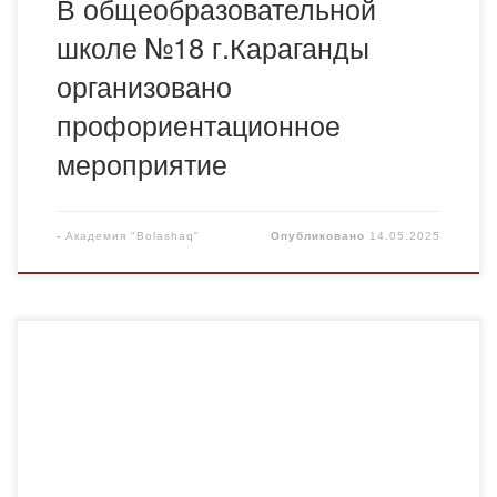
В общеобразовательной
школе №18 г.Караганды
организовано
профориентационное
мероприятие
-
Академия "Bolashaq"
Опубликовано
14.05.2025
13 мая 2025 года в общеобразовательной школе
№30 г. Караганды прошло профориентационное
мероприятие. Во встрече приняли участие старший
преподаватель кафедры фармацевтических
дисциплин Академии «Bolashaq» Темиреева
Кумисжан Слямгазиновна и студенты группы ФМ-23-