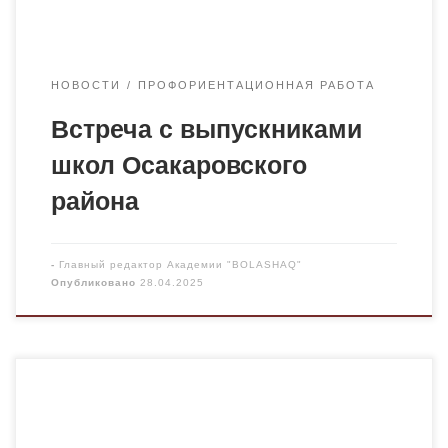
выборе вуза и образовательной программы.
Ученики интересовались нашей академией и […]
НОВОСТИ
ПРОФОРИЕНТАЦИОННАЯ РАБОТА
Встреча с выпускниками
школ
Осакаровского
района
-
Главный редактор Академии "BOLASHAQ"
Опубликовано
28.04.2025
23 апреля 2025 года состоялась встреча по
профориентационной работе старших
преподавателей кафедры «Казахский язык и