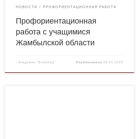
НОВОСТИ
ПРОФОРИЕНТАЦИОННАЯ РАБОТА
Профориентационная
работа с учащимися
Жамбылской области
-
Академия "Bolashaq"
Опубликовано
09.05.2025
08.05.2025 года в общеобразовательной школе
имени Алихана Бокейхана г. Караганды проведена
профориентационная работа. В мероприятии
приняли участие старший преподаватель кафедры
фармацевтических дисциплин Академии «Bolashaq»
Темиреева Кумисжан Слямгазиновна, студент