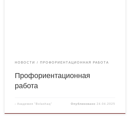
литература» Академии «Bolashaq», Касетовой Н.К.,
Жанузаховой К. К. и Ахметовой Н.Т. с учащимися 11
классов школы–гимназии №41 имени Ахмета
Байтурсынова г. Караганды. Подготовка учащихся к
самостоятельному, осознанному выбору
профессии должна быть обязательной частью
гармоничного развития […]
НОВОСТИ
ПРОФОРИЕНТАЦИОННАЯ РАБОТА
Профориентационная
работа
-
Академия "Bolashaq"
Опубликовано
24.04.2025